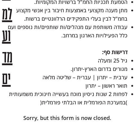
הטמעת‭ ‬תכניות‭ ‬החמ"ל‭ ‬ברשויות‭ ‬המקומיות‭.‬
למ
‬בחמ"ל‭ ‬לבין‭ ‬בעלי‭ ‬התפקידים‭ ‬הרלוונטיים‭ ‬ברשות‭.‬
וע
‬כלל‭ ‬הפעילויות‭ ‬הארגון‭ ‬במרחב‭.‬
מד
דרישות‭ ‬סף‭:‬
גיל‭ ‬25‭ ‬ומעלה
מגורים‭ ‬בדרום‭ ‬הארץ‭-‬יתרון‭. ‬
ים
ערבית‭ ‬‮–‬‭ ‬יתרון‭ | ‬עברית‭ ‬‮–‬‭ ‬שליטה‭ ‬מלאה
תואר‭ ‬ראשון‭ ‬‮–‬‭ ‬יתרון
(‬במערכת‭ ‬הפורמלית‭ ‬או‭ ‬הבלתי‭ ‬פורמלית‭) ‬
או‭ ‬בניהול‭ ‬פרוייקטים‭. ‬
Sorry, but this form is now closed.
ניידות‭ ‬נכונות‭ ‬לנסיעות‭ ‬במסגרת‭ ‬התפקיד