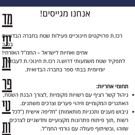
אנחנו‭ ‬מגייסים‭!‬
מד
יני
‬בנגב
ות
‬יומיומית‭ ‬בבתי‭ ‬ספר‭ ‬בחברה‭ ‬הבדואית‭.‬
פר
תחומי‭ ‬אחריות‭:‬
ניהול‭ ‬קשר‭ ‬רציף‭ ‬עם‭ ‬רשויות‭ ‬מקומיות‭, ‬לצורך‭ ‬הבנת‭ ‬השטח‭,
טי
‬האתגרים‭ ‬המקומיים‭ ‬וזיהוי‭ ‬פערים‭ ‬וצרכים‭ ‬משתנים‭.‬
ות
‬שזוהו‭, ‬ובשיתוף‭ ‬פעולה‭ ‬עם‭ ‬גורמי‭ ‬החמ"ל‭.‬