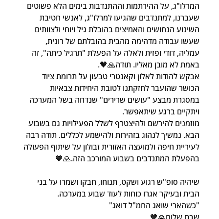
המרלו"ג, על ההירתמות וההתנדבות בימים הלא פשוטים 
שעברנו, למתנדבים שהגיעו למרלו"ג, לאנשי חטיבת 
השינוע הנחושים והאמיצים בהובלת גיל ויוחי ולצוותים 
שעשו עבודה מדהימה מהבית בהובלתם של רונית, 
עמליה, דודי ופזית ולאלה על הפעלת "תרגיל כיתה", זה 
באמת לא מובן מאליו. תודה🙏🧡.
אבקש להודות לאלון וקאנטרי טבעון על תרומת ציוד 
הכושר שהועבר לחזקתנו לטובת היחידות צבאיות 
במסגרת מבצע "עושים שרירים" שנדחה בשל המערכה 
ויתקיים ברגע שיתאפשר. 
מוזמנים להירשם ולהיצטרף לשלל הפעילויות גם בשבוע 
הבא. נמשיך לנהוג בזהירות ולהישמע לכללים. תודה רבה 
לעיריית חיפה ולמועצה האזורית זבולון על שיתוף הפעולה 
בהפעלת המתנדבים בשבוע המורכב הזה.🙏🧡
שיהיה סופ"ש רגוע ושקט, תנוחו, חבקו ושמרו על בני 
הבית ובעיקר אגרו כוחות לעוד שבוע במערכה.
"כשהארי שואג החמ"ל דואג"
שבת שלום🙏🧡