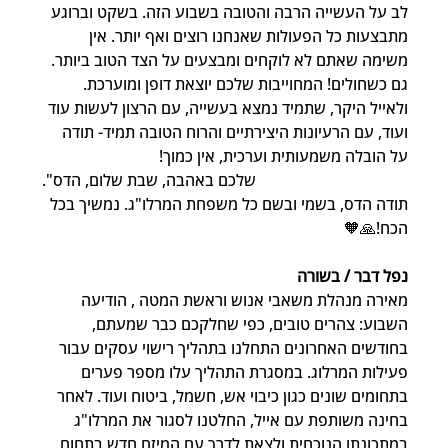
לב על העשייה הרבה והטובה בשבוע הזה. בשקט וברוגע 
מתבצעות כל הפעולות שאנחנו רוצים ואף יותר. אין 
משימה שאתם לא לוקחים ומבצעים על הצד הטוב ביותר. 
גם כשחולים! המחוייבות שלכם יוצאת דופן ומוערכת. 
ולאייל היקר, שתמיד נמצא בעשייה, עם הרצון לעשות עוד 
ועוד, עם הרעיונות היצירתיים והרוח הטובה תמיד- תודה 
על הובלה משמעותית וערכית, אין כמוך!                             
                                      שלכם באהבה, שבת שלום, הדס".
תודה הדס, בשמי ובשם כל משפחת המרלו"ג. נמשיך בכל 
הכח!🙏🧡
נפל דבר / בשורה
מאירה מנהלת משאבי אנוש וראשת המטה , הודיעה 
השבוע: צהרים טובים, כפי שחלקכם כבר שמעתם, 
בחודשים האחרונים התחלנו בתהליך רישוי עסקים עבור 
פעילות המרלוג. במסגרת התהליך עלו מספר פערים 
בתחומים שונים כגון כיבוי אש, חשמל, ביטוח ועוד. לאחר 
בחינה משותפת עם אייל, החלטנו לסגור את המרלו"ג 
במתכונתו הנוכחית ולצאת לדרך עם המיזם חדש בתחום 