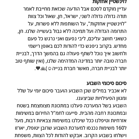
לוינשטיין אחזקות
עדיין מוקדם לסכם אבל הודעה שכזאת מחייבת לאמר 
תודה גדולה גדולה לשני, ישראל, חן, שאול וכל צוות 
"לוינשטיין אחזקות", על השותפות ללא פשרות, על 
התרומה הגדולה ועל תמיכה ללא גבול בעשייה שלנו. חן, 
כשאני חושב עליכם, ליבי נפעם ואני נרגש כל פעם 
מחדש. בקרוב ניפגש כדי להודות לכם באופן רישמי 
ולחשוב איך נוכל לשתף פעולה גם בהמשך הדרך, לבניית 
חברה טובה יותר במדינה המדהימה שלנו, (ואין שותף טוב 
יותר לבניית חברה, מאשר חברת בנייה☺️)🙏🧡.
סיכום סיכומי השבוע
לא אכביר במילים שכן השבוע הועבר סיכום יומי על שלל 
ומגוון הפעילויות שביצענו.
השבוע בשל המערכה פעלנו במתכונת מצומצמת בשטח 
ובמתכונת רחבה מהבית. סייענו לחמ"ל החירום במשימות 
אזרחיות וטיפלנו ככל שיכלנו במשימות צבאיות רבות, מעל 
ל160 משימות נכנסו למערכת השבוע שרובן יטופלו, יארזו 
וישלחו בשבוע הקרוב. אבקש להודות לכל הצוות, משפחת 