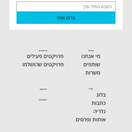
23.07 שישי שלום אחיות ואחים🙋‍♂️ סיכום
צרפו אותי
שבועי מהמרלו"ג הארצי ו"החממה
למעורבותת אזרחית".
אודות
פרויקטים
מי אנחנו
פרויקטים פעילים
שותפים
פרויקטים שהושלמו
משרות
מדיה
צרו קשר
בלוג
התנדבות
כתבות
גלריה
אותות ופרסים