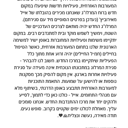
המעורבות האזרחית, פעילויות חדשות שיפעלו במקום 
חדש ברוח המרלו"ג שאנחנו מכירים בהובלתו של אייל 
מאירוביץ' (נעדכן בפרטים הסופיים מיד עם סגירתם). 
המרלו"ג החדש יהיה מותאם לצרכים העדכניים של 
השטח, וימשיך לשמש מוקד ובית למתנדבים רבים. במקום 
יתקיימו משימות ופעילויות המחוברות באופן ישיר למשימה 
הארגונית שלנו בתחום המעורבות אזרחית, כאשר הטיפול 
בחיילים (חמ״ל החיילים) יהיה זרוע אחת מתוך כלל 
הפעיליות שיתקיימו במרכז החדש. חשוב לנו להבהיר - 
סגירת המרלוג במתכונתו הנוכחית אינה מעידה על סגירת 
פעילויות אחרות בארגון. אין מקום להסיק מכך מסקנות 
נוספות או להישען על שמועות. התאמת התוכניות 
למעורבות האזרחית תתבצע באופן הדרגתי, בשיתוף מלא 
עם מנהלי התחומים. אייל - כולנו כאן כדי לתמוך, לסייע 
ולהקים יחד את מרכז ההתנדבות החדש. אנחנו סומכים 
עליך. מאחלת לכולנו ימים שקטים בקרוב. סופש נעים.
תודה מאירה, נעשה ונצליח🙏🧡.