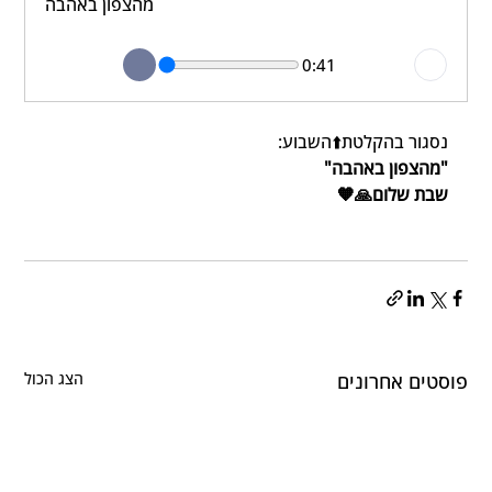
מהצפון באהבה
0:41
נסגור בהקלטת⬆️השבוע: 
"מהצפון באהבה"
שבת שלום🙏🧡
פוסטים אחרונים
הצג הכול