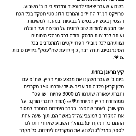
בשבוע שעבר יצאתי לחופשה וחזרתי ביום ב' השבוע. 
פרוייקט חמ"ל החיילים והמרכז הלוגיסטי תפקד בכל הכח 
והצטיין בעשייה, בטיפול בבעיות ובמענה למשימות.
אני מבקש להודות שוב לרונית על הניצוח ועל הובלה 
ואיתה לכל צוות הדסק. תודה לכל מנהלי הצוותים 
וצוותיהם לכל מובילי הפרוייקטים ולמתנדבים בכל 
הסיגמנטים. תודה רבה, כיף לדעת שה"עסק" בידיים טובות
🙏🧡.
קיץ מרענן בחזית
ביום ב' שעבר השקנו את מבצע סוף הקיץ. שת"פ עם 
מלון קראן פלז'ה תל אביב 🙏🧡 שתרמו 150 מקררים 
וחברת יפאורה שתרמו לנו 3000 פחיות "שוופס" 
ממהדורת הקיץ המיוחדת🧡🙏 (תודה לחברי מורן.נ  על 
הקישור). לאחר שהפצנו בקרב היחידות במטרה למסור 
את המקררים למוצבי צה"ל באשר הם, תוך שעה אחת 
הוזמנו כל המקררים! במהלך השבוע שאחרי התחלנו 
לספק במרלו"ג ולשנע את המקררים ליחידות. כל מקרר 