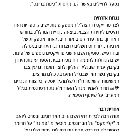
נספק לחיילים באשר הם, מחסות "כיפת ברזנט".
נגרות אזרחית
לצד פרוייקט רוח צה"ל המספק פינות ישיבה, ספריות ועוד 
רהיטים ליחידות הצבא, ביצעה נגריית המרלו"ג בחודש 
האחרון, כמה פרוייקטים אזרחיים, לאחר אספקות של 
אדניות נוי וריהוט משלים לחצרות גני הילדים במטולה 
ובחורפיש, סופקו השבוע שני פרוייקטים נוספים של פינות 
ישיבה גדולות לחממה החינוכית בבית הספר עיינות הירדן 
בקיבוץ עמיר שבגליל העליון ולחצר מועדון גרעין צבר 
בקיבוץ גשר הזיו שבגליל המערבי. כולם מרוצים, 
המשימות הושלמו. ח"ח לשלמה.ל, יוסי.ה וכל צוות הנגרים
🧡🙏 תודה לאמיר מנהל האזור ולעינת הרפרנטית בגליל 
המערבי על שיתוף הפעולה.
אחרית דבר
תודה רבה לכל תורמי השבועיים האחרונים, ובפרט ליואב 
מ "קליימקס" על הברזנטים, מיכאל מ "פמינה" על תרומה 
כספית לטובת רכש תחתונים לחיילים, פזית שלנו על 