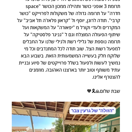
תרומת 3 אופני כושר ותהילה ממכון הכושר "space 
חדרה" על תרומה גדולה של משקולות לפרוייקט "כושר 
קרבי". תודה לרונן, יוסף ול "קראון פלאז'ה תל אביב" על 
המקררים ולעדי וקורל מ "יפאורה" על המשקאות ועל 
שיתוף הפעולה המוצלח וגם ל "גניגר פלסטיקה" על 
תרומה נוספת של גלילי רשת ולגילי שלנו על החבלים 
למפעל רשות הצל. שוב תודה לכל המתנדבים וכל מי 
שלוקח חלק בעשייה המשמעותית הזאת. בשבוע הבא 
נמשיך לעשות ולפעול בשלל פרוייקטים של סיוע ובניית 
עתיד משותף וטוב יותר בארצנו האהובה. מוזמנים 
להצטרף אלינו.
שבת שלום🙏🎗️🧡