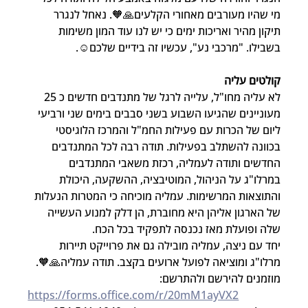
מי שהיו מעורבים מאחורי הקלעים🙏🧡. נאחל לנגרר 
תיקון מהיר ואריכות ימים כי יש לנו עוד המון משימות 
בשבילו. "מרכבי נע", עכשיו זה בידיים שלכם☺️.
קולטים עליה
לא עליה מחו"ל, עלייה לרגל של מתנדבים חדשים כ 25 
מעוניינים שהגיעו השבוע בשני סבבים בימים שני ורביעי 
ליום של הכרות עם פעילות החמ"ל והמרכז הלוגיסטי 
בכוונה להשתלב בפעילות. תודה רבה לכל המתנדבים 
החדשים ותודה לעמליה, רכזת משאבי המתנדבים 
במרלו"ג על הניהול, המוטיבציה, ההשקעה, היכולת 
והתוצאות המרשימות. עמליה מוכיחה כי המטרות הנעלות 
של הארגון אליהן היא מחוברת, הן דלק למנוע העשייה 
שלה ופועלת מאז נכנסה לתפקיד בכל הכח.
יחד עם ניצה, עמליה מובילה גם את פרוייקט תיירות 
מרלו"ג ומוציאה לפועל ארועים בקצב. תודה עמליה🙏🧡. 
מוזמנים להירשם ולהתרשם:
https://forms.office.com/r/20mM1ayVX2