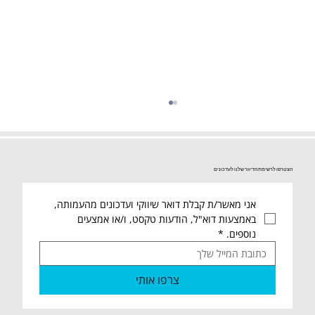
הצטרפו לרשימת הדיוור שלנו לעדכונים
אני מאשר/ת קבלת דואר שיווקי ועדכונים מהעמותה, 
באמצעות דוא"ל, הודעות טקסט, ו/או אמצעים 
נוספים.
*
29.8 שישי שקט אחים ואחיות לישראל 🙋‍♂️
צרפו אותי
מסכמים שבוע בחמ"ל חיילים ומרלו"ג ארצי