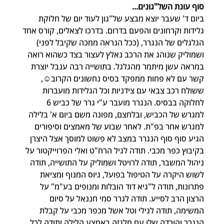
סוף עונת השל"גונים...
ביום ד' שעבר יוצא מבצע של"גון לעוד יום של חלוקת 
גלידות וקרחונים והפעם בדרום. בדרכו לצאלים, קורס אחד 
הגלגלים של הנגרר, (ככל הנראה ממכה שקיבל לפני) 
ושמוליק שנוהג את הרכב נאלץ לעצור בצד כשהוא רואה 
במראה עשן מיתמר מהגלגל. בתושייה רבה ענבל יוצרת 
קשר עם לא פחות ממפקד בסיס נחשונים הקרוב☺️, 
ששולח רכב צבאי עם צידניות וכל הגלידות מועברות 
לחלוקה בבסיס. הנגרר מועבר ע"י גרר של כביש 6 
למגרש של הכביש, ובלחצם, מפונה משם ביום א' בלילה 
למגרש אחר בפ"ת. לאחר שבוע של מאמצים וסיפורים 
הגיע סוף סוף הנגרר במצב לא פשוט למוסך אצל היצרן 
בקיבוץ כפר מכבי. תודה לגיל הרח"ט ואלי הפרוייקטור על 
ניהול המשבר, תודה לרויטל ושמוליק על התושייה, תודה 
לשוש היקרה על הטיפול בפועל, גיוס המנוף ומציאת 
פתרונות, תודה ל"גיא דוד הובלות ומנופים בע"מ" על 
הרצון הרב לסייע. תודה לגרר סמי חננאל על סיום 
המשימה, תודה לגילי וטל אשל מכפר מכבי על קבלת 
הנגרר והורדה שלו עם מלגזה באמצע הלילה ותודה לכל 