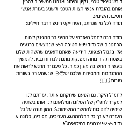
דורש טיפול טכני, נקיון ומיתוג ואנחנו ממשיכים להכין 
אותם בהובלת אנשי הצוות הטכני ולשנע בעזרת אנשי 
חטיבת השינוע.
תודה לכל מי שנרתם, הפרוייקט ריגש הרבה חיילים:
תודה רבה לחמל האזרחי על המיני בר המפנק לצוות 
הרחפנים של גדוד 699 חטיבה 551 שנמצאים ברגעים 
אלו בגבול הצפוני. הידיעה שאתם דואגים שהשהות שלנו 
בשטח תהיה נוחה ומפנקת נותנת לנו רוח גבית להמשיך 
בעשייה החשובה מעין כמוה. כל פעם זה מרגש לראות את 
ההתנדבות והמסירות שלכם 🥹🫶🏻 שנשמע רק בשורות 
טובות 🇮🇱
לחמ"ל היקר, גם הפעם שיחקתם אותה, עזרתם לנו 
למקרר לחפ"ק של הפלוגה ומילאתם לנו אותו בשתיה 
שיהיה להם כוח להמשך המשימות💪 המון תודה על כל 
העזרה לאורך כל המלחמה🙏 מעריכים, מסוריה, פלוגה א' 
גדוד 9255 צנחנים במילואים🫡