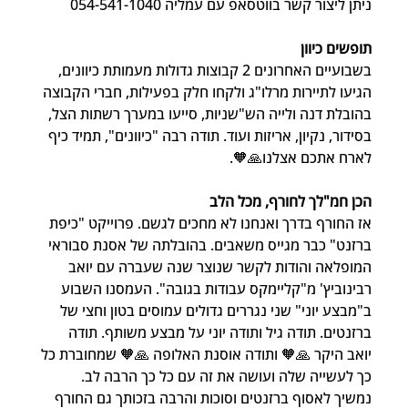
ניתן ליצור קשר בווטסאפ עם עמליה 054-541-1040
תופשים כיוון
בשבועיים האחרונים 2 קבוצות גדולות מעמותת כיוונים, 
הגיעו לתיירות מרלו"ג ולקחו חלק בפעילות, חברי הקבוצה 
בהובלת דנה ולייה הש"שניות, סייעו במערך רשתות הצל, 
בסידור, נקיון, אריזות ועוד. תודה רבה "כיוונים", תמיד כיף 
לארח אתכם אצלנו🙏🧡.
הכן חמ"לך לחורף, מכל הלב
אז החורף בדרך ואנחנו לא מחכים לגשם. פרוייקט "כיפת 
ברזנט" כבר מגייס משאבים. בהובלתה של אסנת סבוראי 
המופלאה והודות לקשר שנוצר שנה שעברה עם יואב 
רבינוביץ' מ"קליימקס עבודות בגובה". העמסנו השבוע 
ב"מבצע יוני" שני נגררים גדולים עמוסים בטון וחצי של 
ברזנטים. תודה גיל ותודה יוני על מבצע משותף. תודה 
יואב היקר 🙏🧡 ותודה אוסנת האלופה 🙏🧡 שמחוברת כל 
כך לעשייה שלה ועושה את זה עם כל כך הרבה לב. 
נמשיך לאסוף ברזנטים וסוכות והרבה בזכותך גם החורף 