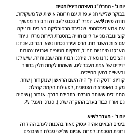
יום ג' - המרלו"ג מעצמה דיפלומטית
בבוקר שלישי תגיע פזית עם תרומה אישית של משקולות, 
תודה פזית🧡🙏. המרלו"ג נכנס לעבודה והבוקר ממשיך 
עם ארוע דיפלומטי. שגרירת הרפובליקה הצ'כית ורוניקה 
קוצ'ונובה מגיעה ליום חוויה במסגרת תיירות מרלו"ג יחד 
עם צוות השגרירות. הדס ועירד נכחו ונשאו דברים. אנחנו 
הענקנו סימניות חמ"ל, דסקיות חטופים ואבנים צהובות 
והצ'כים נהנו מאוד, פירגנו רבות ומה שבטוח זה, שיש לנו 
ידידים של אמת מעבר לים, ששמחו לקחת חלק בחוויה 
ובעשייה למען החיילים.
קוריוז: "דסק החוץ" היה השם הראשון שנתן דורון שחר, 
מקים האופרציה הצפונית, לפעילות הקמת קהילת 
החמ"לים שאותה הובלתי בתחילת הדרך. אז דורון (שיהיה 
גם אורח כבוד בערב ההוקרה שלנו), סגרנו מעגל 🫡.
יום ד' - מעבר לשיא
בימים הבאים אהיה עסוק מאוד בהכנות לערב ההוקרה 
ורונית מסכמת: למרות שביום שלישי טבלת השיבוצים 