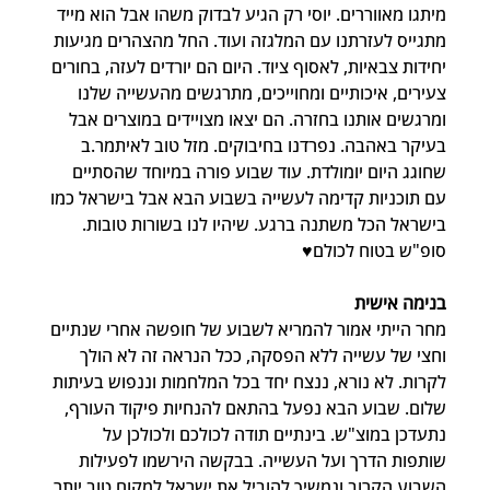
מיתגו מאווררים. יוסי רק הגיע לבדוק משהו אבל הוא מייד 
מתגייס לעזרתנו עם המלגזה ועוד. החל מהצהרים מגיעות 
יחידות צבאיות, לאסוף ציוד. היום הם יורדים לעזה, בחורים 
צעירים, איכותיים ומחוייכים, מתרגשים מהעשייה שלנו 
ומרגשים אותנו בחזרה. הם יצאו מצויידים במוצרים אבל 
בעיקר באהבה. נפרדנו בחיבוקים. מזל טוב לאיתמר.ב 
שחוגג היום יומולדת. עוד שבוע פורה במיוחד שהסתיים 
עם תוכניות קדימה לעשייה בשבוע הבא אבל בישראל כמו 
בישראל הכל משתנה ברגע. שיהיו לנו בשורות טובות. 
סופ"ש בטוח לכולם♥️
בנימה אישית
מחר הייתי אמור להמריא לשבוע של חופשה אחרי שנתיים 
וחצי של עשייה ללא הפסקה, ככל הנראה זה לא הולך 
לקרות. לא נורא, ננצח יחד בכל המלחמות וננפוש בעיתות 
שלום. שבוע הבא נפעל בהתאם להנחיות פיקוד העורף, 
נתעדכן במוצ"ש. בינתיים תודה לכולכם ולכולכן על 
שותפות הדרך ועל העשייה. בבקשה הירשמו לפעילות 
השבוע הקרוב ונמשיך להוביל את ישראל למקום טוב יותר.