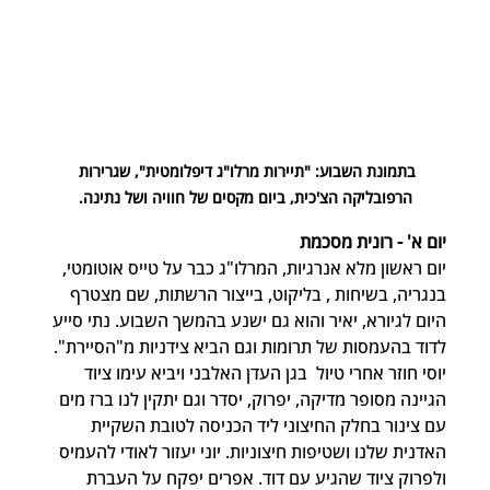
בתמונת השבוע: "תיירות מרלו"ג דיפלומטית", שגרירות 
הרפובליקה הצ'כית, ביום מקסים של חוויה ושל נתינה.
יום א' - רונית מסכמת
יום ראשון מלא אנרגיות, המרלו"ג כבר על טייס אוטומטי, 
בנגריה, בשיחות , בליקוט, בייצור הרשתות, שם מצטרף 
היום לגיורא, יאיר והוא גם ישנע בהמשך השבוע. נתי סייע 
לדוד בהעמסות של תרומות וגם הביא צידניות מ"הסיירת". 
יוסי חוזר אחרי טיול  בגן העדן האלבני ויביא עימו ציוד 
הגיינה מסופר מדיקה, יפרוק, יסדר וגם יתקין לנו ברז מים 
עם צינור בחלק החיצוני ליד הכניסה לטובת השקיית 
האדנית שלנו ושטיפות חיצוניות. יוני יעזור לאודי להעמיס 
ולפרוק ציוד שהגיע עם דוד. אפרים יפקח על העברת 