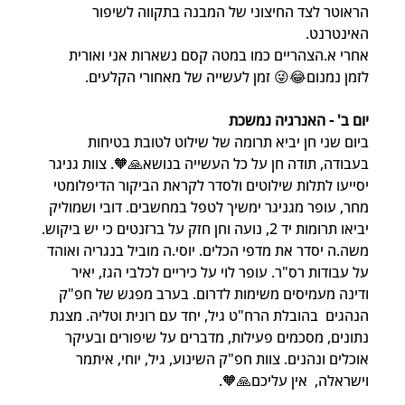
הראוטר לצד החיצוני של המבנה בתקווה לשיפור 
האינטרנט.
אחרי א.הצהריים כמו במטה קסם נשארות אני ואורית  
לזמן נמנום😂😜 זמן לעשייה של מאחורי הקלעים.
יום ב' - האנרגיה נמשכת
ביום שני חן יביא תרומה של שילוט לטובת בטיחות 
בעבודה, תודה חן על כל העשייה בנושא🙏🧡. צוות גניגר 
יסייעו לתלות שילוטים ולסדר לקראת הביקור הדיפלומטי 
מחר, עופר מגניגר ימשיך לטפל במחשבים. דובי ושמוליק 
יביאו תרומות יד 2, נועה וחן חזק על ברזנטים כי יש ביקוש. 
משה.ה יסדר את מדפי הכלים. יוסי.ה מוביל בנגריה ואוהד 
על עבודות רס"ר. עופר לוי על כיריים לכלבי הגז, יאיר 
ודינה מעמיסים משימות לדרום. בערב מפגש של חפ"ק 
הנהגים  בהובלת הרח"ט גיל, יחד עם רונית וטליה. מצגת 
נתונים, מסכמים פעילות, מדברים על שיפורים ובעיקר 
אוכלים ונהנים. צוות חפ"ק השינוע, גיל, יוחי, איתמר 
וישראלה,  אין עליכם🙏🧡.