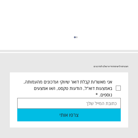
הצטרפו לרשימת הדיוור שלנו לעדכונים
אני מאשר/ת קבלת דואר שיווקי ועדכונים מהעמותה, 
באמצעות דוא"ל, הודעות טקסט, ו/או אמצעים 
נוספים.
*
5.6.25 שישי שלום🙋‍♂️ סיכום שבועי מחמ"ל
צרפו אותי
חיילים ומרלו"ג ארצי.