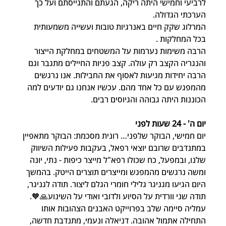
לרביעי וחמישי היתה ריקה, הגעתם והתגייסתם ועל כך 
הערכתי הגדולה.
המרלוג שקק חיים באנרגיות טובות ועשייה משמעותית 
בכל המחלקות .
הרבה משימות נערמות על המשטחים במחלקת הייצור 
והנגריה הקצב רק עולה. קצב פניות החיילים מתגבר וגם 
הרבה יחידות מגיעות לאסוף את החבילות. אנו נרגשים 
מהמפגש עם כל אחד מהם. עכשיו אנחנו גם יודעים למה 
הכוננות היתה גבוהה והגיוסים רבים.
יום ה' - 24 שעות לפני
יום חמישי, הבוקר שלפני… רונית מסכמת: הבוקר מתאפיין 
במתנדבים שרובם יוצאי רפאל, בעקבות פעילות השיווק 
שלנו, ובמפעל, כח שכולו רפא"ל מייצר כיפות - נתי, יונה 
ומשה נרגשים מהמפגש ומייצרים תוצרים הייטק. בהמשך 
היום הגיעו מגניגר גלילי חומרי הגלם ליצור. תודה לגניגר, 
תודה שני וורדית על הסיוע ולדובי ואודי על השינוע🙏🧡. 
עמליה סיימה שלב בפרוייקט האבנים הצהובות אותו 
התחילה אתמול אהובה. דניאלה ונעמי, מתנדבת חדשה, 