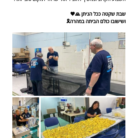
שבת שקטה ככל הניתן 🙏🧡
ושישובו כולם הביתה במהרה🎗️