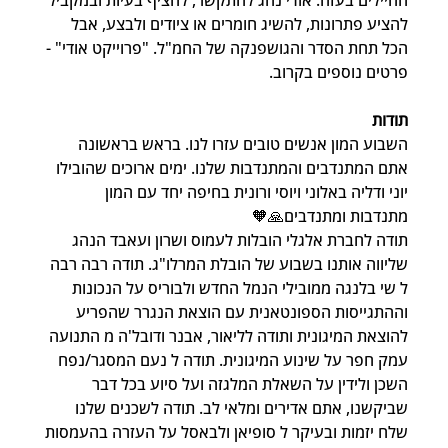
להציע פתרונות, להשיג חומרים או ציודים ולבצע, אבל 
הכל תחת הסדר והגושפנקה של החמ"ל. "פרוייקט אודי" - 
פרטים נוספים בקרוב.
תודות
השבוע המון אנשים טובים עזרו לנו. בראש בראשונה 
אתם המתנדבים והמתנדבות שלנו. ימים ארוכים שהובילו 
יוני ודליה באלוני ויוסי ורונית בחיפה יחד עם המון 
מתנדבות ומתנדבים🙏🧡
תודה לחברת אלגלי הובלות לעמוס ושרון ועאבד הנהג 
שליווה אותנו בשבוע של הובלת המרלו"ג. תודה רבה רבה 
ל שי בלנגה ממובילי הנמל החדש ולבוריס על הנכונות 
וההתגייסות הספונטאנית עם הוצאת הנגרר שהפריע 
להוצאת המיגונית ותודה לליאור, אבנר ודובל'ה מ התנועה 
עמק חפר על שינוע המיגונית. תודה ל נעם המסגר/נפח 
השכן ולידין על השאלת המלגזה ועל סיוע בכל דבר 
שביקשנו, אתם אדירים ומלאי לב. תודה לשכנים שלנו 
שלח יזמות ובעיקר ל סופיאן ולבאסל על העזרה בהעמסות 