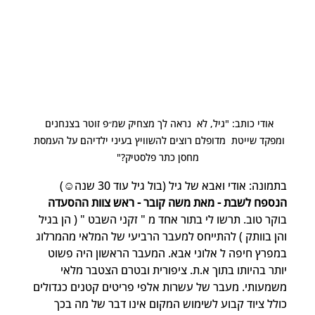
אודי כותב: "גיל, לא  נראה לך מצחיק שמ״פ זוטר בצנחנים 
ומפקד שייטת  מדופלם רוצים להשוויץ בעיני ילדיהם על העמסת 
מחסן כתר פלסטיק?"
בתמונה: אודי ואבא של גיל (בול גיל עוד 30 שנה☺️)
הנספח לשבת - מאת משה קובר - ראש צוות ההסעדה
בוקר טוב. תרשו לי בתור אחד מ " זקני השבט " ( הן בגיל 
והן בוותק ) להתייחס למעבר הרביעי של המלאי מהמרלוג 
במפרץ חיפה ל אלוני אבא. המעבר הראשון היה פשוט 
יותר בהיותו בתוך א.ת. ציפורית ובטרם הצטבר מלאי 
משמעותי. מעבר של עשרות אלפי פריטים קטנים כגדולים 
כולל ציוד קבוע לשימוש המקום אינו דבר של מה בכך 