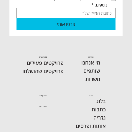
נוספים.
*
23.07 שישי שלום אחיות ואחים🙋‍♂️ סיכום
צרפו אותי
שבועי מהמרלו"ג הארצי ו"החממה
למעורבותת אזרחית".
אודות
פרויקטים
מי אנחנו
פרויקטים פעילים
שותפים
פרויקטים שהושלמו
משרות
מדיה
צרו קשר
בלוג
התנדבות
כתבות
גלריה
אותות ופרסים