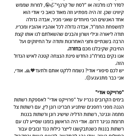
לסדר לנו מלגזה או "לסת של קרנף"🦏🤪, למרות שממש 
קיווינו שכן. זה היה מפתיע וזה מאוד כואב כי אודי הוא 
אחד האנשים הכי מיוחדים שאני מכיר, אבדה גדולה 
למשפחת החמ"ל, אבדה גדולה לכל אוהביו אהוביו ומכריו. 
תודה ליאורה ונילי ושרון והבנים שהשאלתם לנו אותו קצת 
הרבה בשנתיים וחצי האחרונות ותודה על החיזוקים ועל 
החיבוק שקיבלנו מכם 
בחזרה. 
אנו נקים במרלו"ג החדש פינת הנצחה קטנה לאיש הגדול 
הזה.
יש לכם סיפורי אודי? נשמח ללקט אותם ולתעד🧡🙏. אודי, 
אני כבר מתגעגע😔.
"פרוייקט אודי"
בימים הקרובים נכריז על "פרוייקט אודי" לאספקת רשתות 
הגנה מפני רחפנים שיתניע חברינו רונן לין, עם רשתות צל 
מתמה וגניגר, רשתות הדליה שישיג רונן ורשתות בננות 
תרומת גניגר דרום. אודי היה הראשון בזמנו שסייע לנו עם 
רשתות בננות כשנתבקשנו לייצר כילות נגד זבובים עבור 
החיילים בעזה. אודי נהג להתקשר, להציף בעיות ובמקביל 