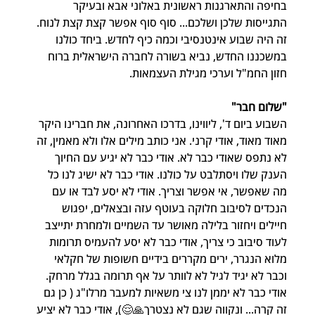
בחיפה והתארגנות ראשונית באלוני אבא ובעיקר 
התגייסות שלכן ושלכם... סוף סוף אפשר קצת קצת לנוח. 
זה היה שבוע אינטנסיבי וכמה כיף לחדש. ביחד כולנו 
במשכננו החדש, נביא בשורה לחברה הישראלית ברוח 
חזון החמ"ל וערכי מגילת העצמאות.
"שלום חבר"
השבוע ביום ד', ליווינו, בדרכו האחרונה, את חברינו היקר 
מאוד מאוד, אודי קרני. אני כותב מילים אלו ולא מאמין, זה 
לא נתפס שאודי כבר לא. אודי כבר לא יגיע עם החיוך 
הענק שלו ויסתלבט על כולנו. אודי כבר לא ישיג לנו כל 
מה שאפשר, אי אפשר וצריך. אודי לא יסע לבד או עם 
הנכדים לסיבוב חלוקה בעוטף עזה ובצאלים, יפגוש 
חיילים ויחזור בלילה מאושר עד השמיים ולמחרת יתייצב 
לעוד סיבוב כי צריך, אודי כבר לא יסע להעמיס תרומות 
מלוא הנגרר, ירים מקררים בידיים חשופות של חקלאי 
וכבר לא יגיד לגיל לא לוותר על אף תרומה בגלל מרחק. 
אודי כבר לא יממן לנו צי משאיות למעבר מרלו"ג ( כן גם 
זה קרה... ונקווה שגם לא נצטרך🙏😌), אודי כבר לא יציע 