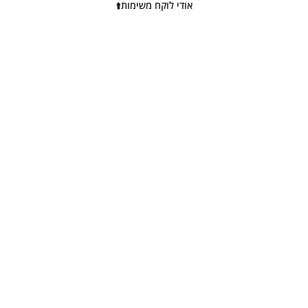
אודי לוקח משימות⬆️