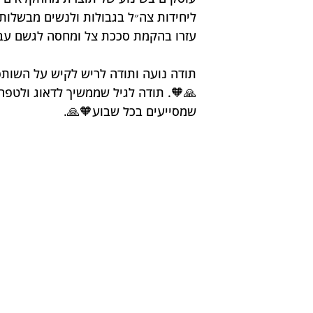
ליחידות צה״ל בגבולות ולנשים מבשלות 
עזרו בהקמת סככת צל ומחסה לגשם עבו
תודה נועה ותודה לריש לקיש על השותפ
🙏🧡. תודה לגיל שממשיך לדאוג ולטפח,
שמסייעים בכל שבוע🧡🙏.