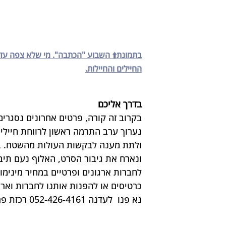
בתמונת⬆️ השבוע "הכתבה". מי שלא צפה עדיין 
החיילים והחיילות.
בדרך אליכם
בקרוב זה קורה, פרטים אחרונים נסגרים.
נערוך ערב התרמה ראשון לרווחת חיילי 
ולתת מענה לבקשות העולות מהשטח. במס
ונארח את גיבור הסרט, האלוף נעם תיב
כרטיסים או להפנות אותנו לחברות וארג
נא פנו  לעדנה 052-426-4161 רכזת פרוייקט מכירת הכרטיסים בווטסאפ או במייל