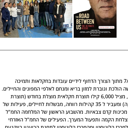
עמותת אדמה לאדם הוקמה ב7/10/2023 מתוך הצורך הדחוף לידיים עובדות בחקלאות ותמיכה 
 הולכת וגוברת למזון בריא ומנחם לאלפי המפונים והחיילים. 
המיזם עובד היום עם 50 חקלאים בצפון, מציל 6,000 קילו תוצרת חקלאית מוצלת בחודש (תוצרת 
שהחקלאי לא יכול למכור בגלל אסטטיקה) ומעביר ל 35 קהילות רווחה, מבשלות לחיילים, פעילות של 
על 70 מתנדבים בשבוע ועבודה עם 5 מכינות קדם צבאיות. מהשבוע הראשון של המלחמה החמ"ל 
צלחת הקמה ותפעול המערך. הפעילים של החמ"ל האזרחי 
רכז הלוגיסטי ומהמרכז הלוגיסטי לתחנת הריענון ביוקנעם, 