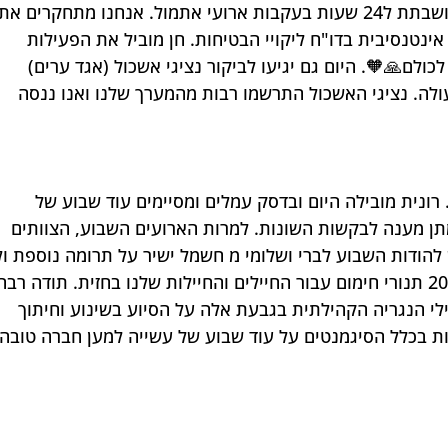
ביום ד', יום שקט במרלו"ג,  הפעילות מושבתת ל24 שעות בעקבות ארועי אתמול. אנחנו מתחקרים את
נטנסיבית בדו"ח ליקויי הבטיחות. חן מוביל את הפעילות 
ולם🙏🧡. היום גם יגיעו לביקור נציגי אשכול (אגד ערים) 
ולה. נציגי האשכול התרשמו רבות מהמערך שלנו ואנו ננסה 
. רונית מובילה היום ובדסק עמלים ומסיימים עוד שבוע של 
מתן מענה לבקשות השונות. למרות הארועים השבוע, הצוותים 
ודות השבוע לברי ושלומי מ חשמל ישיר על תרומה נוספת ול
ליצי מרמלשטיין על תרומתה ברכש של 20 תנורי חימום עבור החיילים והחיילות שלנו בחזית. תודה רבה
לי הנגריה הקהילתית בגבעת אלה על הסיוע בשינוע וחיתוך 
ת בכלל הסיגמנטים על עוד שבוע של עשייה למען חברה טובה 