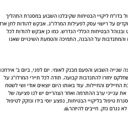
ול בדו"ח ליקויי הבטיחות שקיבלנו השבוע במסגרת התהליך 
קדים על רישוי עסק לפעילות המרלו"ג. אבקש להודות לחן ארד
 ובנוהל הבטיחות הכללי הנדרש. כמו כן אבקש להודות לכל 
והמתנדבות על ההבנה, התמיכה והטמעת השינויים שאנו 
צה שנייה השבוע והפעם מבנק לאומי. יום לפני, ביום ב' אירחנו 
חלקם יחזרו להתנדבות קבועה. תודה לכל תיירי המרלו"ג על 
החיילים והחיילות. עוד באותו היום יוצאים אודי ושי לשטח 
 את ענייני ערב ההתרמה ואחר הצהריים יש לנו פציעה של 
רת טיפול בליקויי הבטיחות, נפצע יוסי בידו ונזקק לטיפול 
לא נגרם נזק. חייבים להיזהר🙏