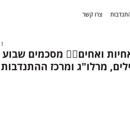
תנדבות
צרו קשר
 אחיות ואחים🙋‍♂️ מסכמים שבוע
לים, מרלו"ג ומרכז ההתנדבות