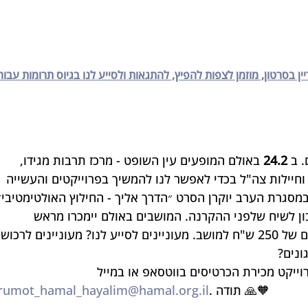
בסרטון, מוזמן לצפות להפיץ, להתגאות ולסייע לנו בגיוס תרומות עבור
 ב 
24.2
 באולם המופעים עין השופט - מרכז תרבות מגידו, 
וחיילות צה"ל בכדי לאפשר לנו להמשיך בפרוייקטים והעשייה 
גרת הערב יוקרן הסרט ״הדרך אליך - החילוץ האולטימטיבי״
ון לשיח שלפני ההקרנה. המושבים באולם יימכרו מראש 
לחברות ארגונים ופרטיים במחיר מינימום של 250 ש"ח למושב. מעוניינים לסייע לנו? מעוניינים לרכוש
ונים?
. תודה 🙏🧡
rumot_hamal_hayalim@hamal.org.il