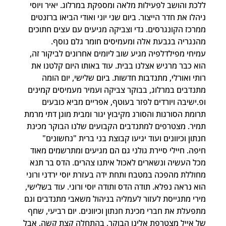
ללכת והושב לפעילות מלאה ומספקת במרלוג. יאיר ויוסי 
ניהלו את חדר הייצור. ביום שני יוני ואודי הביאו ברזנטים 
ממרכז הקונגרסים. גדי וצביקה מגיעים עם עצים חתוכים 
מהנגריה בגבעת אלה ומעמיסים חומר גלם נוסף.
עמיחי מפילדלפיה מגיע שוב ליומים אחרונים לביקור זה, 
הוא כבר מרגיש אצלנו בבית. עוד באותו היום קלטנו את 
רותי ואורלי, מתנדבות חדשות. ביום שלישי, יום הומה 
מתנדבים במרלוג, בבוקר צביקה ועמיר מעמיסים קמינים 
ופ.ישיבה ויורדים לפזר בעוטף, אפריים מביא כובעים 
תרומת הסורגות והסורג מקיבוץ יגור ומבית מוגן דתי מרמת 
תמיר. מצטרפים למתנדבים הקבועים שלנו הבוקר מכינת 
חנתון וכיוונים ועוד יגיעו קבוצת בני ברית "נחשונים" 
חיפה. חיילי סיירת גולני גם הם מגיעים ומתרשמים מאוד 
מכל העשיה ונשארים לאכול איתנו צהרים. הדס בר תנא 
מחוללת מהפכה במטבח ותחת ידה בעזרת יוסי ירדני ורוני 
הוא נראה נפלא. תודה הדס ותודה יוסי ורוני. עוד בשלישי, 
מירי מתגייסת לעזור לעמליה בניהול משאבי מתנדבים וגם 
מתפעלת את חברי מכינת חנתון וכיוונים. יום רביעי, שחף 
של אייל מצטרפת אלינו הבוקר, בהתחלה קצת קשה, אבל 