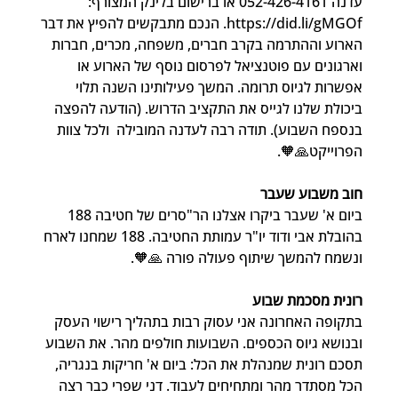
עדנה 052-426-4161 או ברישום בלינק המצורף: 
https://did.li/gMGOf. הנכם מתבקשים להפיץ את דבר 
הארוע וההתרמה בקרב חברים, משפחה, מכרים, חברות 
וארגונים עם פוטנציאל לפרסום נוסף של הארוע או 
אפשרות לגיוס תרומה. המשך פעילותינו השנה תלוי 
ביכולת שלנו לגייס את התקציב הדרוש. (הודעה להפצה 
בנספח השבוע). תודה רבה לעדנה המובילה  ולכל צוות 
הפרוייקט🙏🧡.
חוב משבוע שעבר
ביום א' שעבר ביקרו אצלנו הר"סרים של חטיבה 188 
בהובלת אבי ודוד יו"ר עמותת החטיבה. 188 שמחנו לארח 
ונשמח להמשך שיתוף פעולה פורה 🙏🧡.
רונית מסכמת שבוע
בתקופה האחרונה אני עסוק רבות בתהליך רישוי העסק 
ובנושא גיוס הכספים. השבועות חולפים מהר. את השבוע 
תסכם רונית שמנהלת את הכל: ביום א' חריקות בנגריה, 
הכל מסתדר מהר ומתחיחים לעבוד. דני שפרי כבר רצה 