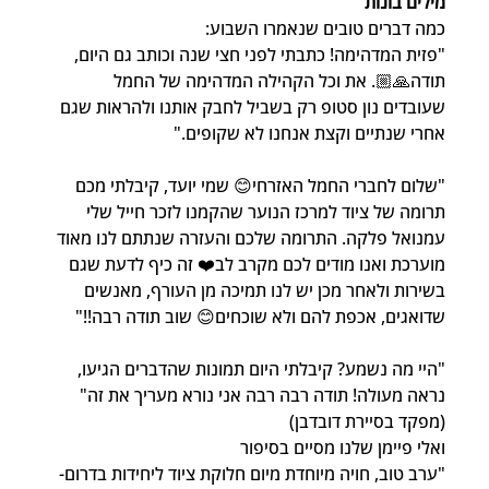
מילים בונות
כמה דברים טובים שנאמרו השבוע:
"פזית המדהימה! כתבתי לפני חצי שנה וכותב גם היום, 
תודה🙏🏼. את וכל הקהילה המדהימה של החמל 
שעובדים נון סטופ רק בשביל לחבק אותנו ולהראות שגם 
אחרי שנתיים וקצת אנחנו לא שקופים."
"שלום לחברי החמל האזרחי😊 שמי יועד, קיבלתי מכם 
תרומה של ציוד למרכז הנוער שהקמנו לזכר חייל שלי 
עמנואל פלקה. התרומה שלכם והעזרה שנתתם לנו מאוד 
מוערכת ואנו מודים לכם מקרב לב❤️ זה כיף לדעת שגם 
בשירות ולאחר מכן יש לנו תמיכה מן העורף, מאנשים 
שדואגים, אכפת להם ולא שוכחים😊 שוב תודה רבה!!"
"היי מה נשמע? קיבלתי היום תמונות שהדברים הגיעו, 
נראה מעולה! תודה רבה רבה אני נורא מעריך את זה"
(מפקד בסיירת דובדבן)
ואלי פיימן שלנו מסיים בסיפור
"ערב טוב, חויה מיוחדת מיום חלוקת ציוד ליחידות בדרום- 