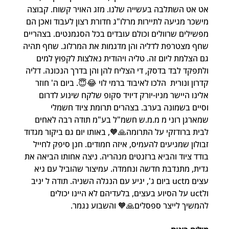
אט אט השתלבה בעשייה שלנו. מזג האויר קשוח. קבוצה 
מישכר מגיעה לתיירות מרלו"ג חדורת רצון לעבוד ואכן הם 
מפשילים שרוולים וכולם עובדים בכל הסגמנטים. בצהריים 
שחף מצטרפת לדליה והן מדגמות את המרלוג. שחף תהיה 
גם הצלמת ליום זה. טליה ויהודית נאלצות לקפוץ למים 
ולתפקד לבד בדסק, די הצליח להן והן בדרך הנכונה. דליה 
קדרון ונורית  הלכו לאיבוד ברמי לוי 😂😇. ביום ה' חוזר 
אלינו היישר מניו-יורק דיויד סקופ שלקח שינוע לדרום 
וסיים בשמונה בערב. בצהרים תרומת ציוד חשמלי 
שמארגן רוני מ מ.מ.ש חשמ"ל בע"מ תודה רבה לאחים 
לבית ברודזקי על התרומה🙏🧡, באותו יום גם ביקור מגדוד 
זבולון שמגיעים להעמיס, איזה חמודים. חנן סיפק לחייל 
בודד ציוד והביא ברזנטים מנהריה. ניצה אחותו הביאה את 
גדית, מתנדבת חדשה ונחמדה. עמיצור שהוביל עם גיא 
עצים מuct ביום ג', יגיע עם הנגלה השניה. תודה ל יניב 
ולuct על הסיוע בעצים, בלעדיהם לא היינו יכולים 
להמשיך לייצר ספסלים🙏🧡 והשבוע נגמר.