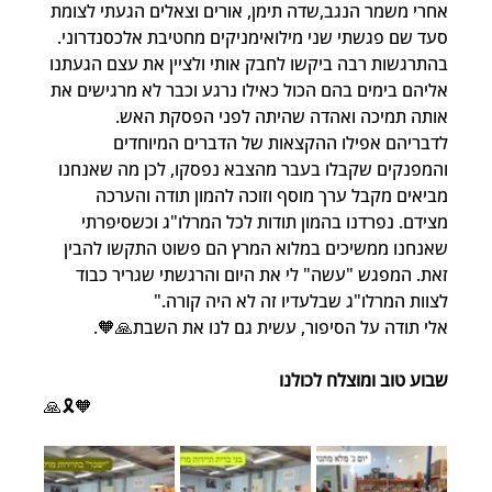
אחרי משמר הנגב,שדה תימן, אורים וצאלים הגעתי לצומת 
סעד שם פגשתי שני מילואימניקים מחטיבת אלכסנדרוני. 
בהתרגשות רבה ביקשו לחבק אותי ולציין את עצם הגעתנו 
אליהם בימים בהם הכול כאילו נרגע וכבר לא מרגישים את 
אותה תמיכה ואהדה שהיתה לפני הפסקת האש. 
לדבריהם אפילו ההקצאות של הדברים המיוחדים 
והמפנקים שקבלו בעבר מהצבא נפסקו, לכן מה שאנחנו 
מביאים מקבל ערך מוסף וזוכה להמון תודה והערכה 
מצידם. נפרדנו בהמון תודות לכל המרלו"ג וכשסיפרתי 
שאנחנו ממשיכים במלוא המרץ הם פשוט התקשו להבין 
זאת. המפגש "עשה" לי את היום והרגשתי שגריר כבוד 
לצוות המרלו"ג שבלעדיו זה לא היה קורה."
אלי תודה על הסיפור, עשית גם לנו את השבת🙏🧡.
שבוע טוב ומוצלח לכולנו
🙏🎗️🧡