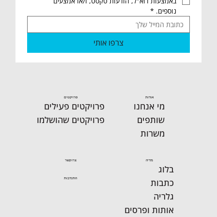
באמצעות דוא"ל, הודעות טקסט, ו/או אמצעים 
נוספים.
*
23.07 שישי שלום אחיות ואחים🙋‍♂️ סיכום
צרפו אותי
שבועי מהמרלו"ג הארצי ו"החממה
למעורבותת אזרחית".
אודות
פרויקטים
מי אנחנו
פרויקטים פעילים
שותפים
פרויקטים שהושלמו
משרות
מדיה
צרו קשר
בלוג
התנדבות
כתבות
גלריה
אותות ופרסים