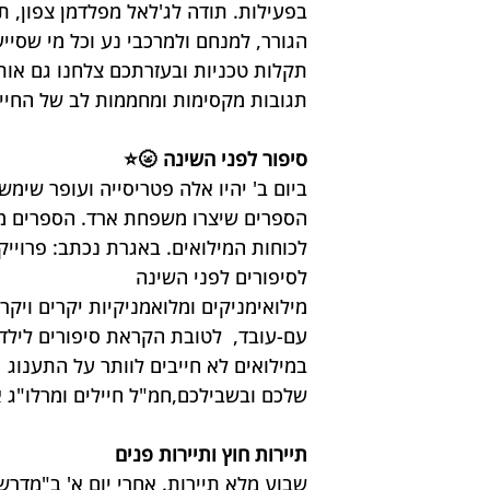
בפעילות. תודה לג'לאל מפלדמן צפון, ת
הגורר, למנחם ולמרכבי נע וכל מי שסי
תקלות טכניות ובעזרתכם צלחנו גם אותן
תגובות מקסימות ומחממות לב של החיילים והחייל
סיפור לפני השינה 🌝⭐
ביום ב' יהיו אלה פטריסייה ועופר שימש
הספרים שיצרו משפחת ארד. הספרים מיו
לכוחות המילואים. באגרת נכתב: פרוייק
לסיפורים לפני השינה
מילואימניקים ומלואמניקיות יקרים ויק
עם-עובד,  לטובת הקראת סיפורים לילדי
במילואים לא חייבים לוותר על התענוג 
שלכם ובשבילכם,חמ"ל חיילים ומרלו"ג א
תיירות חוץ ותיירות פנים
שבוע מלא תיירות. אחרי יום א' ב"מדרשת 