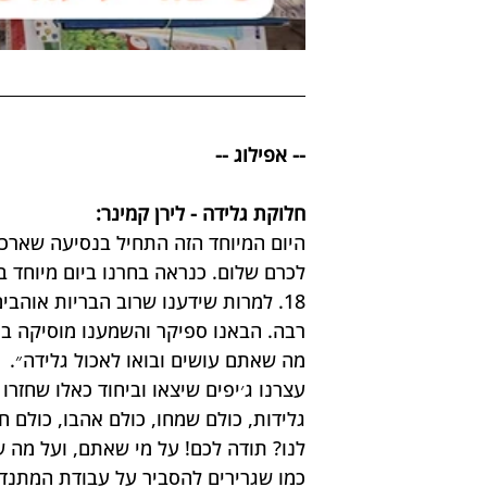
-- אפילוג --
חלוקת גלידה - לירן קמינר:
לכרם שלום. כנראה בחרנו ביום מיוחד במ
18. למרות שידענו שרוב הבריות אוהבי
רבה. הבאנו ספיקר והשמענו מוסיקה בכל 
מה שאתם עושים ובואו לאכול גלידה״. 
עצרנו ג׳יפים שיצאו וביחוד כאלו שחזר
גלידות, כולם שמחו, כולם אהבו, כולם חי
לנו? תודה לכם! על מי שאתם, ועל מה ש
כמו שגרירים להסביר על עבודת המתנדב