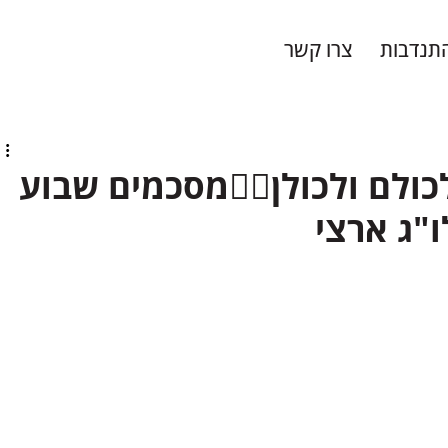
תנדבות
צרו קשר
ם לכולם ולכולן🙋‍♂️מסכמים שבוע
ו"ג ארצי