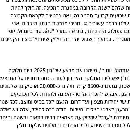
ת שלהם לשנה הקרובה במסגרת המכינה. זה הולך להיות 
ת שבועית קבועה מהמכינה, ואנו נרגשים לקראת הקבוצה 
נו בכמה עשורים☺️. חניכי מדרשת חנתון היקרים, אני 
עולה. היה נהדר, נתראה במרלו"ג👍. עוד ביום א', יוסי 
המסגריה. במהלך השבוע יהיה זה חיליק שיתחיל ביצור הקמינים 
אלי פיימן מוביל "מבצע של"גון" מסכם: אתמול, יום ה', סיימנו את מבצע של"גון 2025 ביום חלוקה 
נו") יצא ליום החלוקה האחרון לעונה. כמה נתונים על המבצע: 
התחלנו בחודש יולי, יצאנו 25 פעמים לשטח, גמענו כ-8500 ק"מ וחלקנו כ-20,000 ארטיקים, שלגונ
רענן. אבקש להכריז על סוף העונה ולהודות לכל העוסקים 
של יחידות מצפון ועד דרום, הגענו לכל בסיס ומוצב, לכל שטח
ומרענן לאלפי חיילים וחיילות. תודה רבה להייזל, אלה וישראלה 
דה מיוחדת לענבל שהשקיעה מאמצים רבים בתאום ובשטח והיתה 
לכל חטיבת השינוע ולכל הנהגים והמלווים שלקחו חלק 