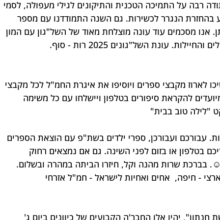
ודה רבה על התמיכה הטכנית והתיקונים לגילי מעפולה, לסמי 
יע בהחזרת הנגרר לכשירות. גם השנה התמודדנו עם מספר 
. אנו מסכמים עוד עונה מוצלחת מאוד של השל"גון עם המון 
ות. עונת השל"גונים 2025 רות - סוף.
יכו לארוז מקבצי ספרים ויוסיפו את איגרת החמ"ל לכל מקבצי 
עדים להקראת סיפורים בטלפון ויישלחו עם כל משימה 
ט "לילה טוב בבית"
רות. עבורכם ועבורכן, ספרי ילדים בשת"פ עם הוצאת הספרים 
כם בטלפון או בזום לפני השינה. גם אם נמצאים רחוק 
☺️. בברכת שרות מהנה וקל, חיזרו הביתה במהרה ובשלום. 
רצי - חיפה,  אחים ואחיות לישראל - חמ"ל אזרחי
חנתון", יהיו אלו החבר'ה הקבועים של כיוונים ביום ג' 