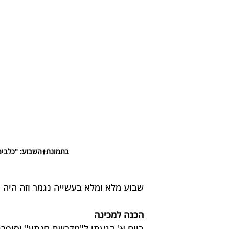
בתמונת⬆️השבוע: "כלבים של תקווה" 4 מטפלים ו4 כ
שבוע מלא ומלא בעשייה נגמר וזה היה ה
הכנה למכינה