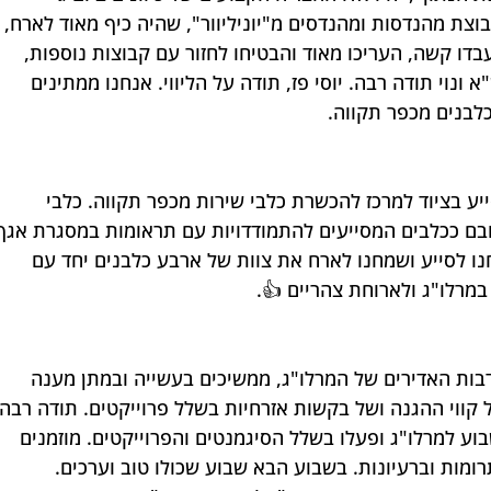
וצת מהנדסות ומהנדסים מ"יוניליוור", שהיה כיף מאוד לארח, 
דו קשה, העריכו מאוד והבטיחו לחזור עם קבוצות נוספות, 
ונוי תודה רבה. יוסי פז, תודה על הליווי. אנחנו ממתינים 
לבנים מכפר תקווה.
ע בציוד למרכז להכשרת כלבי שירות מכפר תקווה. כלבי 
בם ככלבים המסייעים להתמודדויות עם תראומות במסגרת אגף
ו לסייע ושמחנו לארח את צוות של ארבע כלבנים יחד עם 
מרלו"ג ולארוחת צהריים 👍.
בות האדירים של המרלו"ג, ממשיכים בעשייה ובמתן מענה 
קווי ההגנה ושל בקשות אזרחיות בשלל פרוייקטים. תודה רבה 
ע למרלו"ג ופעלו בשלל הסיגמנטים והפרוייקטים. מוזמנים 
ומות וברעיונות. בשבוע הבא שבוע שכולו טוב וערכים. 