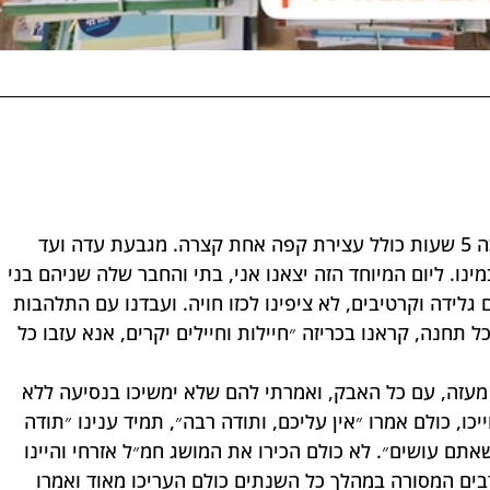
היום המיוחד הזה התחיל בנסיעה שארכה 5 שעות כולל עצירת קפה אחת קצרה. מגבעת עדה ועד 
ינו. ליום המיוחד הזה יצאנו אני, בתי והחבר שלה שניהם בני 
ם גלידה וקרטיבים, לא ציפינו לכזו חויה. ועבדנו עם התלהבות 
תחנה, קראנו בכריזה ״חיילות וחיילים יקרים, אנא עזבו כל 
ו מעזה, עם כל האבק, ואמרתי להם שלא ימשיכו בנסיעה ללא 
יכו, כולם אמרו ״אין עליכם, ותודה רבה״, תמיד ענינו ״תודה 
אתם עושים״. לא כולם הכירו את המושג חמ״ל אזרחי והיינו 
ים המסורה במהלך כל השנתים כולם העריכו מאוד ואמרו 