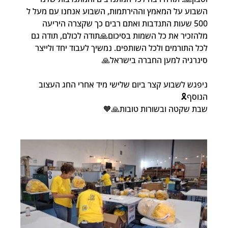
השבוע על המאמץ וההירתמות, השבוע אנחנו עם מעל ל 
500 שעות התנדבות ואתם רבים כך שקצרה היריעה 
מלהזכיר את כל השמות בסיכום🙏תודה לכולם, תודה גם 
לכל התורמים ולכל השותפים. נמשיך לעבוד יחד ולייצר 
סינרגיה למען החברה בישראל🙏
ניפגש לשבוע קצר ביום שלישי מיד אחרי החג העצוב 
הנוסף🎗️
שבת שקטה ובשורות טובות🙏🧡