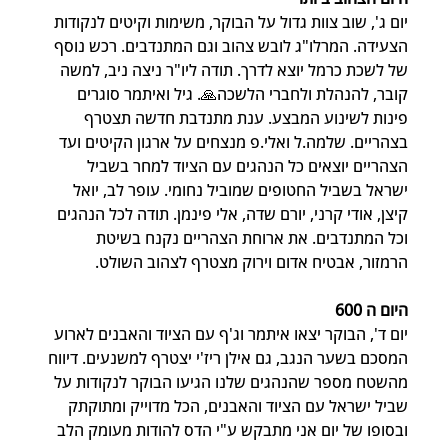
יום ג', שוב צוות גדול על הבוקר, משימות וקיטים לנקודות 
הצעידה. המרלו"ג לובש צהוב וגם המתנדבים. רכש נוסף 
של לשכת כרמל יוצא לדרך. תודה ליו"ר ניצה ניב, למשה 
קובר, להנהלת ולחברי הלשכה🙏. גיל ואיתמר סוגרים 
פינות לשינוע המבצע. ענת מתנדבת חדשה תצטרף 
בצהריים. שלמה.ל ואלי.פ מנצחים על ארגון הקיטים ועד 
הצהריים יוצאים כל הנהגים עם הציוד למחר בשביל 
ישראל בשביל החטופים שמוביל נחומי. עופר לב, יואל 
קיצן, אודי קרני, יורם שדה, אלי פינמן. תודה לכל הנהגים 
וכל המתנדבים. את ארוחת הצהריים נקנח בשיטת 
הרמזור, אבטיח אדום וירוק מצטרף לצהוב השולט.
היום ה 600
יום ד', הבוקר יצאו איתמר וג'ף עם הציוד והאבנים לארוע 
המסכם בשער הנגב, גם אילן ריז'י יצטרף למשנעים. דיווח 
מהשטח מספר שהנהגים שלנו הגיעו הבוקר לנקודות על 
שביל ישראל עם הציוד והאבנים, הכל מדוייק ומתוקתק 
ובסופו של יום אני מתבקש ע"י הדס להודות מעומק הלב 