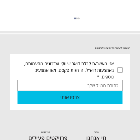
הצטרפו לרשימת הדיוור שלנו לעדכונים
אני מאשר/ת קבלת דואר שיווקי ועדכונים מהעמותה, 
באמצעות דוא"ל, הודעות טקסט, ו/או אמצעים 
נוספים.
*
1.5.25 סיכום שבועי חמ"ל חיילים ומרלו"ג
צרפו אותי
ארצי
אודות
פרויקטים
מי אנחנו
פרויקטים פעילים