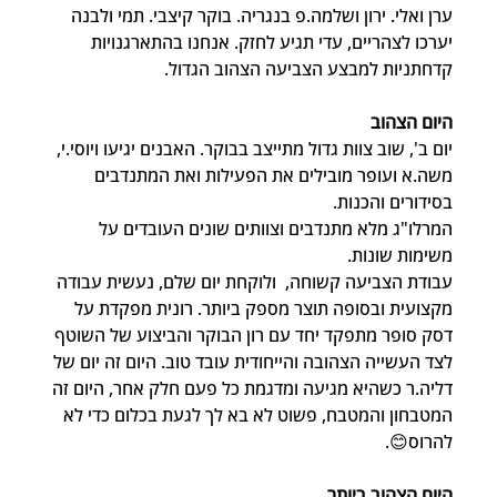
ערן ואלי. ירון ושלמה.פ בנגריה. בוקר קיצבי. תמי ולבנה 
יערכו לצהריים, עדי תגיע לחזק. אנחנו בהתארגנויות 
קדחתניות למבצע הצביעה הצהוב הגדול.
היום הצהוב
יום ב', שוב צוות גדול מתייצב בבוקר. האבנים יגיעו ויוסי.י, 
משה.א ועופר מובילים את הפעילות ואת המתנדבים 
בסידורים והכנות.
המרלו"ג מלא מתנדבים וצוותים שונים העובדים על 
משימות שונות.
עבודת הצביעה קשוחה,  ולוקחת יום שלם, נעשית עבודה 
מקצועית ובסופה תוצר מספק ביותר. רונית מפקדת על 
דסק סופר מתפקד יחד עם רון הבוקר והביצוע של השוטף 
לצד העשייה הצהובה והייחודית עובד טוב. היום זה יום של 
דליה.ר כשהיא מגיעה ומדגמת כל פעם חלק אחר, היום זה 
המטבחון והמטבח, פשוט לא בא לך לגעת בכלום כדי לא 
להרוס😊.
היום הצהוב ביותר