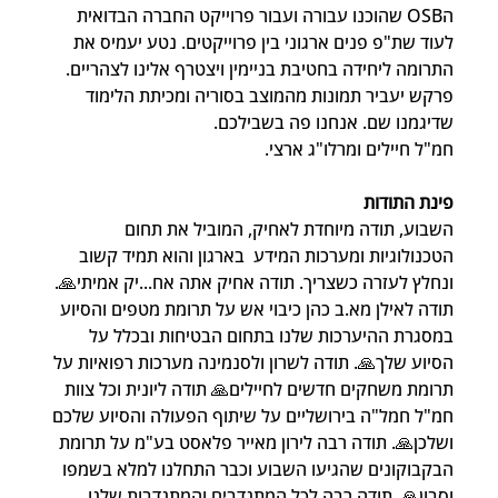
הOSB שהוכנו עבורה ועבור פרוייקט החברה הבדואית 
לעוד שת"פ פנים ארגוני בין פרוייקטים. נטע יעמיס את 
התרומה ליחידה בחטיבת בניימין ויצטרף אלינו לצהריים. 
פרקש יעביר תמונות מהמוצב בסוריה ומכיתת הלימוד 
שדיגמנו שם. אנחנו פה בשבילכם.
חמ"ל חיילים ומרלו"ג ארצי.
פינת התודות
השבוע, תודה מיוחדת לאחיק, המוביל את תחום 
הטכנולוגיות ומערכות המידע  בארגון והוא תמיד קשוב 
ונחלץ לעזרה כשצריך. תודה אחיק אתה אח...יק אמיתי🙏. 
תודה לאילן מא.ב כהן כיבוי אש על תרומת מטפים והסיוע 
במסגרת ההיערכות שלנו בתחום הבטיחות ובכלל על 
הסיוע שלך🙏. תודה לשרון ולסנמינה מערכות רפואיות על 
תרומת משחקים חדשים לחיילים🙏 תודה ליונית וכל צוות 
חמ"ל חמל"ה בירושליים על שיתוף הפעולה והסיוע שלכם 
ושלכן🙏. תודה רבה לירון מאייר פלאסט בע"מ על תרומת 
הבקבוקונים שהגיעו השבוע וכבר התחלנו למלא בשמפו 
וסבון🙏. תודה רבה לכל המתנדבים והמתנדבות שלנו 