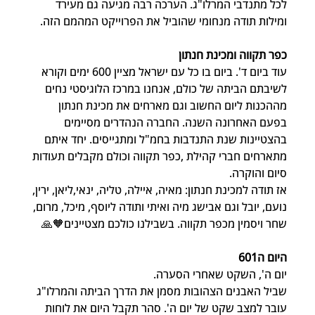
לכל מתנדבי המרלו"ג. הערכה רבה מגיעה גם מעירד 
ומילות תודה מנחומי שהוביל את הפרוייקט המהמם הזה.
כפר תקווה ומכינת חנתון
עוד ביום ד'. ביום בו כל עם ישראל מציין 600 ימים וקורא 
לשיבתם הביתה של כולם, אנחנו במרכז הלוגיסטי נחים 
מההכנות ליום החשוב וגם מארחים את מכינת חנתון 
בפעם האחרונה השנה. החברה הנהדרים מסיימים 
בהצטיינות שנת התנדבות בחמ"ל ומתגייסים. יחד איתם 
מתארחים חברי קהילת ,כפר תקווה וכולם מקבלים תעודות 
סיום והוקרה.
אז תודה למכינת חנתון: מאיה, איילה, טליה, ינאי,ליאן, ירין, 
נועם, יובל וגם אבישג מיה ואיתי ותודה ליוסף, מיכל, מרום, 
שחר ויסמין מכפר תקווה. בשבילנו כולכם מצטיינים🧡🙏
היום ה601
יום ה', השקט שאחרי הסערה.
שביל האבנים הצהובות מסמן את הדרך הביתה והמרלו"ג 
עובר למצב שקט של יום ה'. סהר תקבל היום את לוחות 