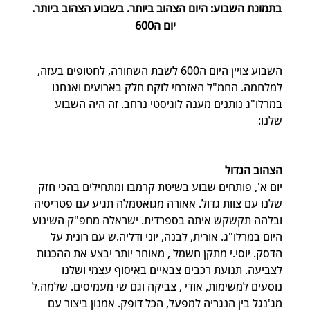
בתמונת השבוע: היום הצהוב ביותר. בשבוע הצהוב ביותר. 
יום ה600
השבוע צויין היום ה600 לשבת השחורה, לחטופים בעזה, 
למלחמה. החמ"ל האזרחי לוקח חלק בארועים ואנחנו 
במרלו"ג נותנים מענה לוגיסטי נרחב. זה היה השבוע 
שלנו:
הצהוב הגדול 
יום א', פותחים שבוע בשיטת קרמבו ומתחילים בהכי חזק 
שלנו עם צוות גדול. אאורה מגואטמלה תגיע עם פטריסיה 
ובלהה תקשקש איתה בספרדית. ישראלה מחפ"ק השינוע 
היום במרלו"ג. אורית, לבנה, יוני ודליה.ש עם רונית על 
הדסק. יוסי.י מתקן חשמל , מאוחר יותר יבצע את ההכנות 
לצביעה. תנועת רכבים צבאיים באיסוף עצמי ושלנו 
נוסעים למשימות, אודי , צביקה וגם שי מעמיסים. שלמה.ל 
מג'נגל בין הנגריה למפעל, הכל דופק. אמנון ביצור עם 