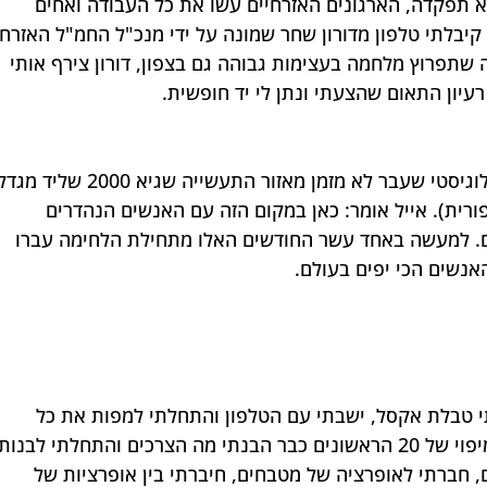
תפקדה, הארגונים האזרחיים עשו את כל העבודה ואחים 
קיבלתי טלפון מדורון שחר שמונה על ידי מנכ"ל החמ"ל האזרחי
שתפרוץ מלחמה בעצימות גבוהה גם בצפון, דורון צירף אותי 
עיון התאום שהצעתי ונתן לי יד חופשית.
אייל מנהל את חמ"ל החיילים והמרכז הלוגיסטי שעבר לא מזמן מאזור התעשייה שגיא 2000 של
ית). אייל אומר: כאן במקום הזה עם האנשים הנהדרים 
ם. למעשה באחד עשר החודשים האלו מתחילת הלחימה עברו 
 טבלת אקסל, ישבתי עם הטלפון והתחלתי למפות את כל 
אותם חמ"לים בכל רחבי הצפון. לאחר מיפוי של 20 הראשונים כבר הבנתי מה הצרכים והתחלתי לבנות
 חברתי לאופרציה של מטבחים, חיברתי בין אופרציות של 