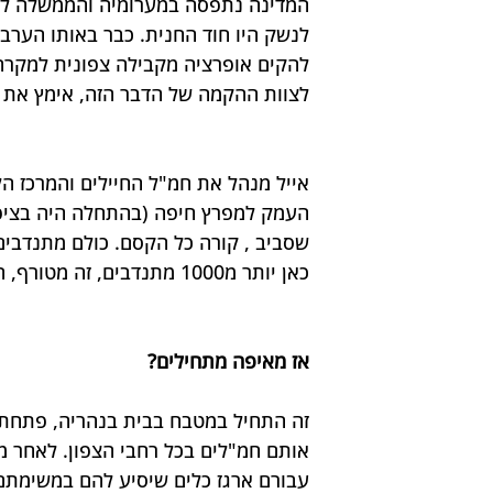
המדינה נתפסה במערומיה והממשלה לא 
לנשק היו חוד החנית. כבר באותו הערב 
להקים אופרציה מקבילה צפונית למקרה 
לצוות ההקמה של הדבר הזה, אימץ את ר
העמק למפרץ חיפה (בהתחלה היה בציפור
שסביב , קורה כל הקסם. כולם מתנדבי
כאן יותר מ1000 מתנדבים, זה מטורף, האנשים הכי יפים בעולם.
אז מאיפה מתחילים?
זה התחיל במטבח בבית בנהריה, פתחתי
עבורם ארגז כלים שיסיע להם במשימתם,