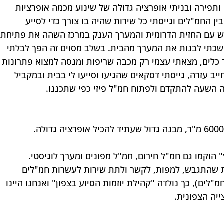
ותפירה ובניתי אופרציה גדולה של שינוע מכמה אופרציות 
ן החמ"לים וגייסתי כל שירות שהיה בו צורך כדי לסייע 
ש עם החזית הדרומית והמערך הענק במרכז השהה את פתיחת 
שכתי לבנות את המערך מהבית. בשלב מסוים זה הפך לבלתי 
 כלים, מצאתי עצמי רק מכבה שריפות ומנסה למצוא פתרונות 
ב עזרה, גייסתי דסקאים שהגיעו וסייעו לי בבית ובמקביל 
ה השעה להתקדם ולפתוח חמ"ל פיזי כפי שתכננו.
וקמו גם חמ"ל חירום, חמ"ל מפונים ומערך לוגיסטי. 
ת שהתגבש, למפות, לקשר ולתת שירות לעשרות חמ"לים 
ומיים בצפון (בשיא הגענו למעל 80 חמ"לים), כך נולדה "קהילת יוזמות הסיוע בצפון" ואנחנו היינו 
ייה הצפונית.