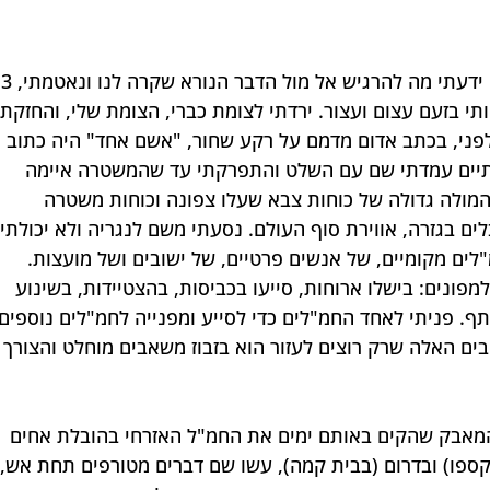
זה התחיל בהלם, 
ותי בזעם עצום ועצור. ירדתי לצומת כברי, הצומת שלי, והחזקתי
פני, בכתב אדום מדמם על רקע שחור, "אשם אחד" היה כתוב 
יים עמדתי שם עם השלט והתפרקתי עד שהמשטרה איימה 
מולה גדולה של כוחות צבא שעלו צפונה וכוחות משטרה 
בגזרה, אווירת סוף העולם. נסעתי משם לנגריה ולא יכולתי 
"לים מקומיים, של אנשים פרטיים, של ישובים ושל מועצות. 
פונים: בישלו ארוחות, סייעו בכביסות, בהצטיידות, בשינוע 
ף. פניתי לאחד החמ"לים כדי לסייע ומפנייה לחמ"לים נוספים 
ים האלה שרק רוצים לעזור הוא בזבוז משאבים מוחלט והצורך 
 המאבק שהקים באותם ימים את החמ"ל האזרחי בהובלת אחים 
ספו) ובדרום (בבית קמה), עשו שם דברים מטורפים תחת אש, 