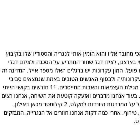
מחובר אליו והוא הזמין אותי לנגריה והסטודיו שלו בקיבוץ 
 בארצנו, לצידו דגל שחור המתריע על הסכנה ולצידם דגלי 
ועל. המון עקרונות יש בדגלים האלו מספר אייל, המדינה זה 
קרונותיה ולבסוף האנשים הטובים באמת שנמצאים סביבי 
איתם אני חולק סל ערכים משותף ברוח מגילת העצמאות והאבות המייסדים. 11 חודשים בקושי הייתי 
. בעוד אנחנו מדברים ואזעקה קוטעת את השיחה, אנחנו רצים 
למקלט הקרוב. זה עוד כלום אומר לי אייל על המדרגות היורדות למקלט, 2 קילומטר מכאן באילון, 
ירוף. אחרי כמה דקות אנחנו חוזרים אל הנגרייה, המבזקים 
ט.