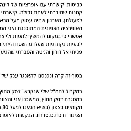
כביסות, קישרתי עם אופרציות של לינה 
קטנות שחיברתי לאחת גדולה. קישרתי בי
לפעולתן. הארגון שהיה עסוק מעל הרא
האופרציה הצפונית המתוכננת ואני המ
אפשרי כי במקום להמשיך למפות ולייצר
לבעיות נקודתיות שעלו מהשטח הייתי חיי
פניתי אל דורון והמטה והסברתי שהגיע
בסוף זה קרה ונכנסנו להאנגר ענק של 6000 מ"ר, מבנה גדול שעתיד להכיל אופרציה גדולה.
במקביל לחמ"ל שלי שנקרא "דסק החוץ" ה
במסגרת דסק החוץ, המשכנו אני והצוו
מק
הצינור דרכו נכנסו רוב הבקשות לאופרצ