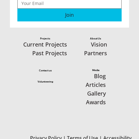
Join
Projects
About Us
Vision
Current Projects
Partners
Past Projects
Media
Contact us
Blog
Volunteering
Articles
Gallery
Awards
Privacy Policy
|
Terms of Use
|
Accessibility