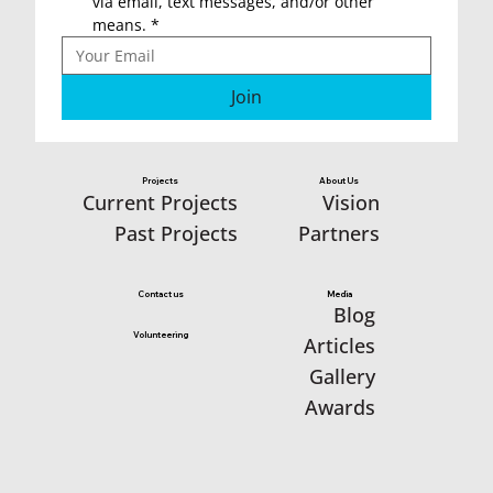
via email, text messages, and/or other 
means.
*
Join
Projects
About Us
Vision
Current Projects
Partners
Past Projects
Media
Contact us
Blog
Volunteering
Articles
Gallery
Awards