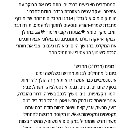
והמתנדבים מצביעים ברגליים. מתחילים את הבוקר עם 
עמיצור ויעקב עטיה באזוה"ת ברלב. הודות לחברינו 
הוותיקים מ ס.א.ל נדל"ן אנחנו מקבלים תרומה של מידוף 
מחברת שמרת-הזורע ונוסעים לחתוך ולהעמיס. תודה רבה 
יואב, מיקי, טומאן🧡🙏תודה קובי ולימור 🧡🙏. במהלך 
הבוקר אזעקה וכולנו מתמגנים, גם באלוני אבא חונכים 
את המקלט. בהמשך היום יביא לנו נעם בן צבי את חומרי 
הגלם לשיפוץ המאסיבי שמתחיל מחר.
"בונים (מרלו"ג) מחדש"
ביום ג' מתחילים לבנות מחדש ובשלושה ימים 
אינטנסיביים כבר אפשר לראות איך זה הולך להיראות 
בסוף. שוברים, בונים, גבס, אינסטלציה, חשמל, צבע 
והמון מקצועיות, יניב ימשיך לככב בשירה, דרור בהובלה, 
עופר יחשמל לנו דסק חדש ואורן מנהל הכל ביד רמה. 
רועי, מרשל, אבי, קצת ושאר הצוות תודה רבה אתם 
מקסימים ומקסימות🙏🧡. זו תקופה מרגשת להתחיל 
משהו חדש שמתחיל במקום פיזי משופץ, ממשיך בצוות 