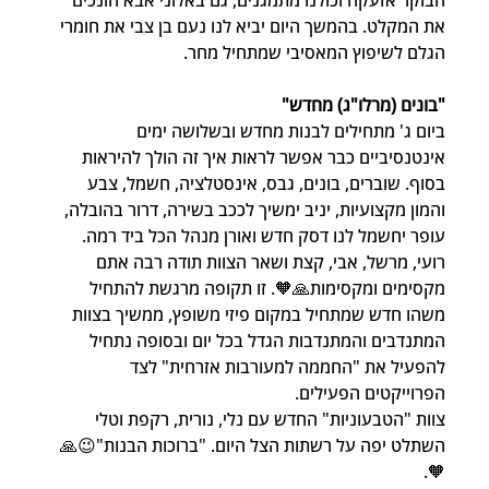
הבוקר אזעקה וכולנו מתמגנים, גם באלוני אבא חונכים 
את המקלט. בהמשך היום יביא לנו נעם בן צבי את חומרי 
הגלם לשיפוץ המאסיבי שמתחיל מחר.
"בונים (מרלו"ג) מחדש"
ביום ג' מתחילים לבנות מחדש ובשלושה ימים 
אינטנסיביים כבר אפשר לראות איך זה הולך להיראות 
בסוף. שוברים, בונים, גבס, אינסטלציה, חשמל, צבע 
והמון מקצועיות, יניב ימשיך לככב בשירה, דרור בהובלה, 
עופר יחשמל לנו דסק חדש ואורן מנהל הכל ביד רמה. 
רועי, מרשל, אבי, קצת ושאר הצוות תודה רבה אתם 
מקסימים ומקסימות🙏🧡. זו תקופה מרגשת להתחיל 
משהו חדש שמתחיל במקום פיזי משופץ, ממשיך בצוות 
המתנדבים והמתנדבות הגדל בכל יום ובסופה נתחיל 
להפעיל את "החממה למעורבות אזרחית" לצד 
הפרוייקטים הפעילים.
צוות "הטבעוניות" החדש עם נלי, נורית, רקפת וטלי 
השתלט יפה על רשתות הצל היום. "ברוכות הבנות"😉🙏
🧡.