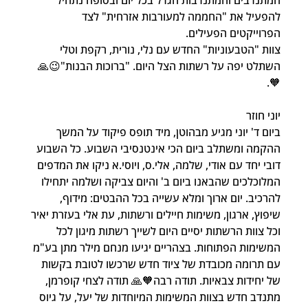
המתנדבים והמתנדבות הגדל בכל יום ובסופה נתחיל 
להפעיל את "החממה למעורבות אזרחית" לצד 
הפרוייקטים הפעילים.
צוות "הטבעוניות" החדש עם נלי, נורית, רקפת וטלי 
השתלט יפה על רשתות הצל היום. "ברוכות הבנות"😉🙏
🧡.
יוני חוזר
ביום ד' יוני מגיע מבהוטן, מיד תופס פיקוד על המשך 
ההקמה ומשתלב ביום הכי אינטנסיבי השבוע. כל השבוע 
דובי יחד עם אודי, שלמה, אלי.ס, ויוסי.א ניקו את המדפים 
המלוכלכים שהבאנו ביום ב' והיום צביקה ושלמה יתחילו 
להרכיב. יום ארוך ומלא עשייה בכל ההבטים: מידוף, 
שיפוץ, ארגון, משימות חיילים ורשתות, עת אלי בעזרת יאיר 
וכל צוות הרשתות יסיים היום לשייך רשתות מיגון לכל 
המשימות הפתוחות. בצהריים יגיעו מנחם מילר מתן בע"מ 
עם תרומה מכובדת של ציוד חדש שרכשו לטובת בקשות 
של יחידות צבאיות. תודה רבה🧡🙏 תודה לצחי קופרמן, 
מתנדב חדש בצוות המשימות המיוחדות של יעל, על גיוס 