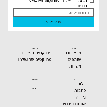
באמצעות דוא"ל, הודעות טקסט, ו/או אמצעים 
נוספים.
*
30.07 שישי שלום חברות וחברים, שותפות
צרפו אותי
ושותפים🙋‍♂️ מסכמים שבוע בסימן "הכל
אנשים" במרלו"ג הארצי ו"החממה
למעורבות אזרחית"
אודות
פרויקטים
מי אנחנו
פרויקטים פעילים
שותפים
פרויקטים שהושלמו
משרות
מדיה
צרו קשר
בלוג
התנדבות
כתבות
גלריה
אותות ופרסים