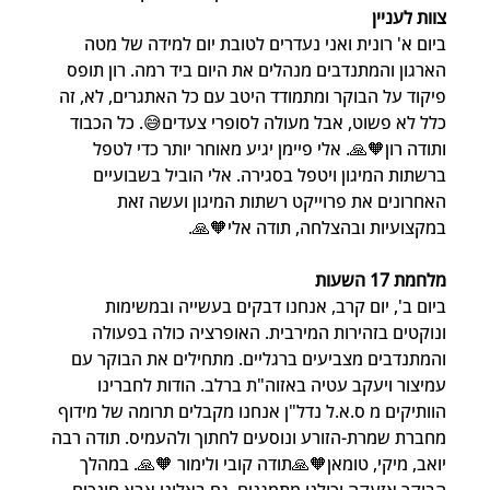
צוות לעניין
ביום א' רונית ואני נעדרים לטובת יום למידה של מטה 
הארגון והמתנדבים מנהלים את היום ביד רמה. רון תופס 
פיקוד על הבוקר ומתמודד היטב עם כל האתגרים, לא, זה 
כלל לא פשוט, אבל מעולה לסופרי צעדים😅. כל הכבוד 
ותודה רון🧡🙏. אלי פיימן יגיע מאוחר יותר כדי לטפל 
ברשתות המיגון ויטפל בסגירה. אלי הוביל בשבועיים 
האחרונים את פרוייקט רשתות המיגון ועשה זאת 
במקצועיות ובהצלחה, תודה אלי🧡🙏.
מלחמת 17 השעות
ביום ב', יום קרב, אנחנו דבקים בעשייה ובמשימות 
ונוקטים בזהירות המירבית. האופרציה כולה בפעולה 
והמתנדבים מצביעים ברגליים. מתחילים את הבוקר עם 
עמיצור ויעקב עטיה באזוה"ת ברלב. הודות לחברינו 
הוותיקים מ ס.א.ל נדל"ן אנחנו מקבלים תרומה של מידוף 
מחברת שמרת-הזורע ונוסעים לחתוך ולהעמיס. תודה רבה 
יואב, מיקי, טומאן🧡🙏תודה קובי ולימור 🧡🙏. במהלך 