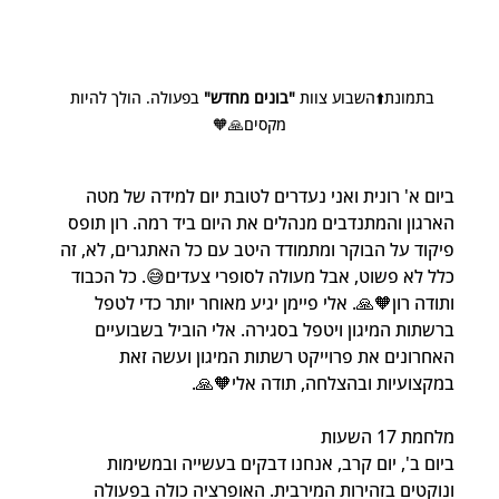
בתמונת⬆️השבוע צוות 
"בונים מחדש"
 בפעולה. הולך להיות 
מקסים🙏🧡
ביום א' רונית ואני נעדרים לטובת יום למידה של מטה 
הארגון והמתנדבים מנהלים את היום ביד רמה. רון תופס 
פיקוד על הבוקר ומתמודד היטב עם כל האתגרים, לא, זה 
כלל לא פשוט, אבל מעולה לסופרי צעדים😅. כל הכבוד 
ותודה רון🧡🙏. אלי פיימן יגיע מאוחר יותר כדי לטפל 
ברשתות המיגון ויטפל בסגירה. אלי הוביל בשבועיים 
האחרונים את פרוייקט רשתות המיגון ועשה זאת 
במקצועיות ובהצלחה, תודה אלי🧡🙏.
מלחמת 17 השעות
ביום ב', יום קרב, אנחנו דבקים בעשייה ובמשימות 
ונוקטים בזהירות המירבית. האופרציה כולה בפעולה 