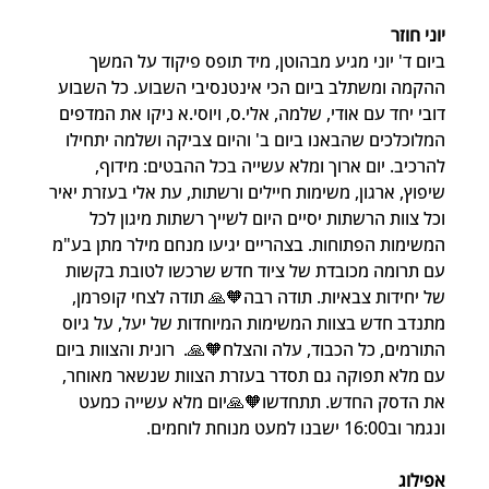
יוני חוזר
ביום ד' יוני מגיע מבהוטן, מיד תופס פיקוד על המשך 
ההקמה ומשתלב ביום הכי אינטנסיבי השבוע. כל השבוע 
דובי יחד עם אודי, שלמה, אלי.ס, ויוסי.א ניקו את המדפים 
המלוכלכים שהבאנו ביום ב' והיום צביקה ושלמה יתחילו 
להרכיב. יום ארוך ומלא עשייה בכל ההבטים: מידוף, 
שיפוץ, ארגון, משימות חיילים ורשתות, עת אלי בעזרת יאיר 
וכל צוות הרשתות יסיים היום לשייך רשתות מיגון לכל 
המשימות הפתוחות. בצהריים יגיעו מנחם מילר מתן בע"מ 
עם תרומה מכובדת של ציוד חדש שרכשו לטובת בקשות 
של יחידות צבאיות. תודה רבה🧡🙏 תודה לצחי קופרמן, 
מתנדב חדש בצוות המשימות המיוחדות של יעל, על גיוס 
התורמים, כל הכבוד, עלה והצלח🧡🙏.  רונית והצוות ביום 
עם מלא תפוקה גם תסדר בעזרת הצוות שנשאר מאוחר, 
את הדסק החדש. תתחדשו🧡🙏יום מלא עשייה כמעט 
ונגמר וב16:00 ישבנו למעט מנוחת לוחמים.
אפילוג