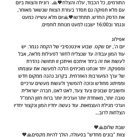
התורמים, כל הכבוד, עלה והצלח🧡🙏.  רונית והצוות ביום 
עם מלא תפוקה גם תסדר בעזרת הצוות שנשאר מאוחר, 
את הדסק החדש. תתחדשו🧡🙏יום מלא עשייה כמעט 
ונגמר וב16:00 ישבנו למעט מנוחת לוחמים.
אפילוג
יום ה', יום שקט. שבוע אינטנסיבי של הקמה נגמר. יש 
עוד המון עבודה עד שנצליח לחזור לפעילות מלאה, אבל 
לעשות את זה ביחד איתכם ואיתכן זו תחושה נהדרת 
ומספקת. יחד אנחנו מוכיחים הלכה למעשה את עוצמתו 
של ערך המעורבות האזרחית. בקרוב נהנה ממקום חדש 
וממיתוג מחודש ונזכה להמשיך ולעשות מעשים ערכיים 
וחשובים שבונים צעד צעד, לאט לאט, חברה ישראלית 
טובה יותר, מאוחדת יותר וערכית יותר ברוח חזון החמ"ל 
וערכי מגילת העצמאות. עוד נעשה יחדיו המון ונקצור יחדיו 
הצלחות לרוב...
שבת שלום🙏🧡
צוות "בונים מחדש" בפעולה. הולך להיות מקסים🙏🧡