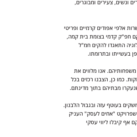
ם ונשים, צעירים ומבוגרים,
ות אלפי אפודים קרמיים ופריטי
וקם חפ"ק קדמי בצומת בית קמה,
חת אש. החמ"ל האזרחי לא עצר כאן. כ-500 מומחי טכנולוגיה התאגדו להקים חמ"ל
ן בעשייתו ובתרומתו.
משפחותיהם. אנו מלווים את
ת. כמו כן, הצבנו רכזים בכל
נעקרו מבתיהם בתוך מדינתם.
, הקמנו את מערך "אחים למשק", שעד כה סיפק מעל 63,000 ימי התנדבות ליותר מ-300 משקים בעוטף עזה ובגבול הלבנון.
הצפון, בעוד שפרויקט "אחים לעסק" העניק
ים – וחלקם אף קיבלו ליווי עסקי