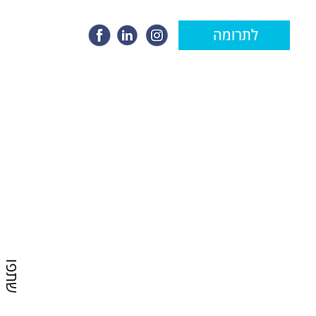
לתרומה
שתפו