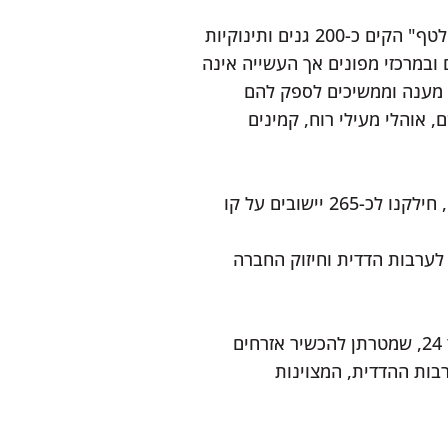
בתחום התעסוקה, הקמנו מאגר של 5,000 משרות עבור המפונים השוהים במלונות. מיזם "אחיות לטף" הקים כ-200 גנים ותינוקיות
 חינוך משלים לנוער במקלטים ובמרכזי מפונים אך העשייה אינה
 מענה וממשיכים לספק להם
, אוהלי מעילי רוח, קמינים
לאחרונה, החלנו בהקמת חמ"ל חירום לצפון, שמטרתו לסייע לתושבי האזור בזמן המלחמה. עד כה, חילקנו לכ-265 יישובים על קו
לערבות הדדית וחיזוק החברה
- אנו מפעילים תוכניות ארוכות טווח לצעירים וצעירות מכל הארץ החל מגיל 14 ועד 24, שמטרתן להכשיר אזרחים
בות ההדדית, המצוינות