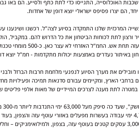
כבות האוכלוסייה, התגייסו כדי לתת כתף ולסייע. הם באו גברי
 יחד, הם יצרו פסיפס ישראלי יוצא דופן של אחדות.
יה המרכזית שלנו התמקדה בסיוע לצה"ל. רכשנו ושינענו עשר
יר ורצון לתת לכוחות הביטחון את כל הדרוש להם. במקביל, ה
דרכו חילצנו אלפים מתושבי עוטף עזה ת
ון באיתור נעדרים באמצעות יכולות מתקדמות - חמ"ל יוצא דופ
 מובילים את מערך הסיוע לנפגעי מלחמת חרבות הברזל ולבני 
רחבי הארץ, ומקיימים עבורם סדנאות תמיכה ופעילויות מחזקו
 במטרה לתת מענה לצרכים המיידיים של מאות אלפי פליטים ש
בנוסף
מערך "אחים לתעשייה" סיפק 4,700 ימי עבודה בעשרות מפעלים באזורי עוטף עזה ו
מעל 20 מיליון ש"ח במענקים לכ-3,000 עסקים קטנים בעוטף עזה, בצפון, ולמילואימניק