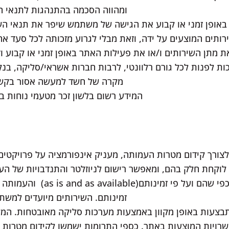
ומהווה הסכמה בהתנהגות לתנאי הש
אופן זמני או קבוע את הגישה של משתמש שיפר את תנאי השי
ותים המוצעים על ידה, וזאת מבלי לגרוע מזכותה לכל סעד אח
מתן השירותים ו/או את פעילות האתר באופן זמני או קבוע ו
לפנות לכל גורם רלוונטי, לרבות חברות אשראי/סליקה, בנקי
מקרה של חשד למעשה אסור בקשר
המידע רשום בלשון זכר מטעמי נוחות ב
ורך קידום מטרות העמותה, מעניק אינפורמציה על פרויקטים
לוקחת חלק בהם, ומאפשר רישום לניוזלטר והתנדבויות של העמ
השירותים ניתנים על ידי העמותה כפי
זמינותם. השירותים מיועדים למשתמשים בני 18
צעות באופן מקוון באמצעות מערכות סליקה מאובטחות. המ
רויות המוצעות באתר. כספי התרומות ישמשו לקידום מטרות 