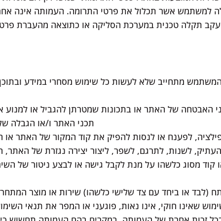
ה למשתמש אשר תכלול את פרטי התרומה. העמותה אינה אחראי
עקב תקלה טכנית במערכת הסליקה או כתוצאה מהעברת פרטים
משתמש מתחייב שלא לעשות כל שימוש מסחרי במידע ובתוכן 
ני האבטחה של האתר או בתכונות שמטרתן להגביל או למנוע 
תכני האתר ו/או הגבלה של
ילציה, לפענח או לנסות להפיק את קוד המקור של האתר או הש
עתיק, לשנות, לתרגם, לשפר, ליצור יצירה נגזרת של האתר, ה
וד מסוג כלשהו על מנת לקבל גישה או לבצע ניטור של השיר
 (לבד או ביחד עם צד שלישי כלשהו) שירות או מוצר המתחרה
וש שאינו חוקי, אינו נאות, פוגעני או המפר את תנאי השימוש 
בכל זכות אחרת של העמותה, במקרים בהם העמותה תחשוש כי