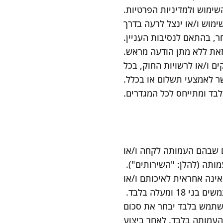
ימוש ולמדיניות הפרטיות.
מוש ו/או ינצל לרעה בדרך
ר, בהתאם לנסיבות העניין.
זאת ללא מתן הודעה מראש.
ם ו/או לרשויות החוק, בכל
 לאמצעי תשלום או בכלל.
לבד ומתייחס לכל המגדרים.
 שבהם העמותה לקחה ו/או
ותה (להלן: "השירותים").
 שהם ועל פי זמינותם(as is and as available) והעמותה אינה אחראית לאיכותם ו/או
 ומעלה בלבד.
שתמש בלבד יבחר את סכום
העמותה בלבד. לאחר ביצוע