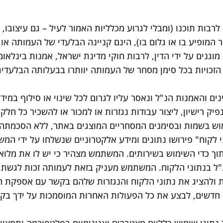
לרבות תוכנו (ומבלי לגרוע מכלליות האמור לעיל – גם עיצובו, 
 המופיע בו או גלום בו), הינם קניינה הבלעדי של העמותה או
ים על ידי הדין, לרבות חוקי מדינת ישראל, אמנות בינלאומיות
 הזכויות בכל סימן מסחר של העמותה יוותרו בבעלותה הבלעד
ם והאמנות הנ"ל ונאסר עליו לגרום לכל שינוי או סילוף במיד
יק רישיון, ליצור עבודות נגזרות או למכור או להשכיר כל חלק
ש בשמות ובסימנים המסחריים המוצגים באתר, ללא הסכמתה
 לקוח" פירושו נתונים ומידע אלקטרוניים שנשלחו על ידי המ
ך כדי השימוש בשירותים. המשתמש מצהיר כי יש לו את מלוא ה
"ל בנתוני הלקוח. המשתמש מעניק בזאת לעמותה זכות לגשת
ת ולהציג את נתוני הלקוח והנגזרות שלהם בקשר עם אספקת ה
 חדשים, לבצע את כל הפעולות האחרות המוסמכות על ידך בקשר