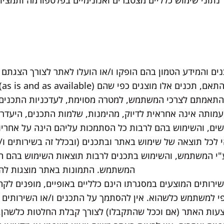
נתוני שימוש כלליים מצטברים ואנונימיים בפלטפורמה ותמציו
ם והמידע הטמון בהם הופקו ו/או הועלו לאתר לצורך הצגתם על
מבו
התאמתם לצרכי המשתמש, למטרה מסוימת, לעדכניות התכנים ו/
העמותה אינה אחראית לדיוק, מהימנות, שלמות התכנים, היעד
, והשימוש בהם לרבות כל הסתמכות עליהם הינה על אחריו
לכל תוצאה של שימוש באתר ובתכנים (ובכלל זה בשירותים ו/
 ע"י המשתמש, והשימוש בתכנים לרבות תוצאות השימוש בהם ה
המשתמש. התמונות באתר מוצגות להמח
ירותים המוצעים במסגרתו הינם כלליים באופיים, מופנים לקהל
פי למשתמש כלשהוא. אין להסתמך על התכנים ו/או השירותים ו/
ות האתר (אם וככל שהתקבלו) לצורך קבלת החלטות כלשהן, ל