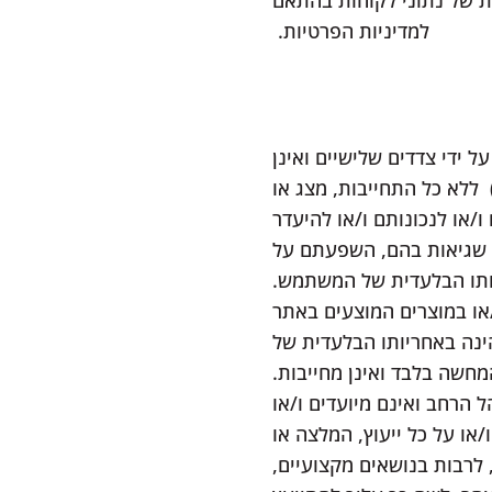
ת של נתוני לקוחות בהתאם
למדיניות הפרטיות.
 ידי צדדים שלישיים ואינן
קרים על ידי העמותה. בהתאם, תכנים אלו מוצגים כפי שהם (as is and as available) ללא כל התחייבות, מצג או
או לנכונותם ו/או להיעדר
ר שגיאות בהם, השפעתם על
תו הבלעדית של המשתמש.
או במוצרים המוצעים באתר
ינה באחריותו הבלעדית של
שה בלבד ואינן מחייבות.
 הרחב ואינם מיועדים ו/או
או על כל ייעוץ, המלצה או
רבות בנושאים מקצועיים,