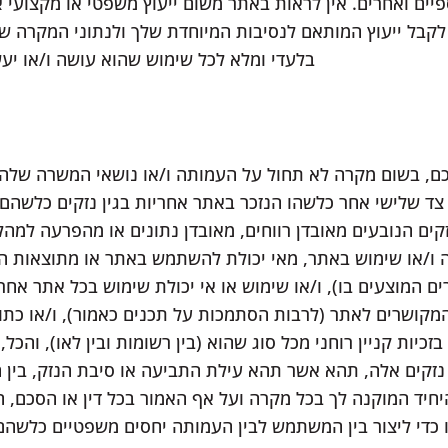
יים ואחרים. אין לראות באתר משום ייעוץ משפטי או מקצועי 
קבל ייעוץ המותאם לנסיבות המיוחדת שלך ולנתוני המקרה ש
בלעדי ומלא לכל שימוש שהוא עושה ו/או יע
ם, בשום מקרה לא תחול על העמותה ו/או נושאי המשרה שלהן ו
צד שלישי אחר כלשהו הנזכר באתר אחריות בגין נזקים כלשהם (
קים הנובעים מאובדן רווחים, מאובדן נתונים או מהפרעה למהל
ה ו/או שימוש באתר, מאי יכולת להשתמש באתר או מתוצאות ה
ים המוצעים בו), ו/או שימוש או אי יכולת שימוש בכל אתר אח
מקושרים לאתר (לרבות הסתמכות על תכנים כאמור), ו/או כ
בזכיות קניין רוחני מכל סוג שהוא (בין רשומות ובין לאו), והכ
ים אלה, תהא אשר תהא עילת התביעה או סיבת הנזק, בין חוזי
חיד המוקנה לך בכל מקרה ועל אף האמור בכל דין או הסכם, 
 כדי ליצור בין המשתמש לבין העמותה יחסים משפטיים כלשהם