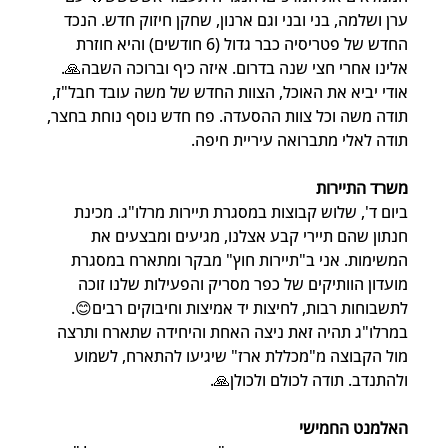
ערן ושלמה, בני ובני וגם ארנון, שחקן חיזוק חדש. הנכד 
החדש של פטריסיה כבר גדול (6 חודשים) והיא חוזרת 
אלינו אחרי חצי שנה בדרום. איזה כיף וברוכה השבה🙏. 
אודי יביא את האוכל, הצוות החדש של משה עובד חבל"ז, 
תודה משה וכל צוות ההסעדה. פח חדש נוסף נוחת בחצר, 
תודה לאלי מתברואה עיריית חיפה.
משרד התיירות
ביום ד', שלוש קבוצות במסגרת תיירות מרלו"ג. מכינת 
חנתון שהם תיירי קבע אצלנו, מגיעים ומבצעים את 
המשימות. אני ב"תיירות חוץ" מבקר ומתארח במסגרת 
מועדון הוותיקים של כפר מסריק והפעילות שלנו זוכה 
לתשבוחות רבות, לחיצות יד אמיצות וחיבוקים רבים😊. 
במרלו"ג תהיה זאת ניצה האחת והיחידה שתארח ותרצה 
מול הקבוצה מ"מכללת ארז" שיגיעו להתארח, לשמוע 
ולהתנדב. תודה לכולם ולכולן🙏.
האלמנט החמישי