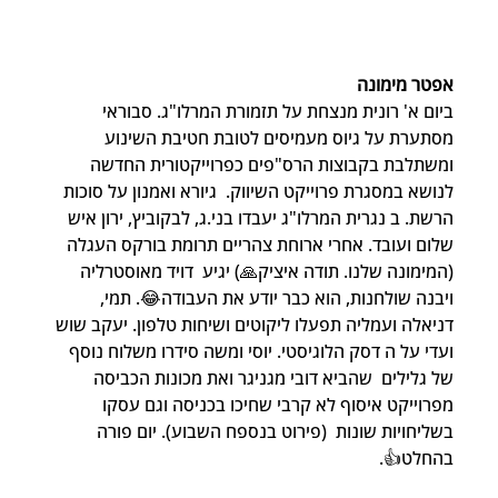
אפטר מימונה
ביום א' רונית מנצחת על תזמורת המרלו"ג. סבוראי 
מסתערת על גיוס מעמיסים לטובת חטיבת השינוע 
ומשתלבת בקבוצות הרס"פים כפרוייקטורית החדשה 
לנושא במסגרת פרוייקט השיווק.  גיורא ואמנון על סוכות 
הרשת. ב נגרית המרלו"ג יעבדו בני.ג, לבקוביץ, ירון איש 
שלום ועובד. אחרי ארוחת צהריים תרומת בורקס העגלה 
(המימונה שלנו. תודה איציק🙏) יגיע  דויד מאוסטרליה 
ויבנה שולחנות, הוא כבר יודע את העבודה😂. תמי, 
דניאלה ועמליה תפעלו ליקוטים ושיחות טלפון. יעקב שוש 
ועדי על ה דסק הלוגיסטי. יוסי ומשה סידרו משלוח נוסף 
של גלילים  שהביא דובי מגניגר ואת מכונות הכביסה 
מפרוייקט איסוף לא קרבי שחיכו בכניסה וגם עסקו 
בשליחויות שונות  (פירוט בנספח השבוע). יום פורה 
בהחלט👍.