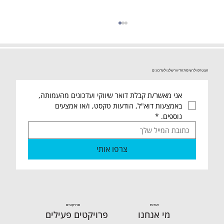
הצטרפו לרשימת הדיוור שלנו לעדכונים
אני מאשר/ת קבלת דואר שיווקי ועדכונים מהעמותה, 
באמצעות דוא"ל, הודעות טקסט, ו/או אמצעים 
נוספים.
*
27.3.25 סיכום שבועי חמ"ל חיילים ומרלו"ג
צרפו אותי
ארצי
אודות
פרויקטים
מי אנחנו
פרויקטים פעילים