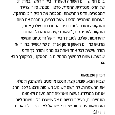
ביום חמישי, יום השואה תשפ"ה. ביקור ראשון במרלו"ג 
של הדס, מנכ"לית החמ"ל. סרטון, מצגת, סיור וצלילה 
למספרים, הדס מתרשמת ומסכמת את הביקור כ"מרתק". 
בארוחת הצהריים הדס נושאת דברים, מחברת את היום 
והתקופה ומודה למתנדבים והמתנדבות שלנו, אתם, 
התקווה לעתיד טוב, "האור בקצה המנהרה". הודות 
להירתמות שלכם לטובת הביקור של הדס, יום חמישי 
מרגיש כמו יום ראשון והמון אנרגיות של עשייה באויר, אז 
תודה אישית לכל אחד ואחת גם ממני ותודה לך הדס 
שבאת. נשמח להמשיך מהמקום בו הפסקנו, בביקורך הבא
🙏.
זיכרון ועצמאות
שבוע הבא, שבוע קצר, הנכם מוזמנים להשתבץ ולמלא 
את המשמרות, להירשם לשינוע משימות ולבצע לפני החג. 
אנחנו במרלו"ג נעשה מאמצים לתת מענה ולצמצם 
התחייבויות, בעיקר ברשתות צל שייוצרו בליין מיוחד ליום 
העצמאות עם גימור של דגל ישראל לצד דגל כולנו אחים
🇮🇱💪.