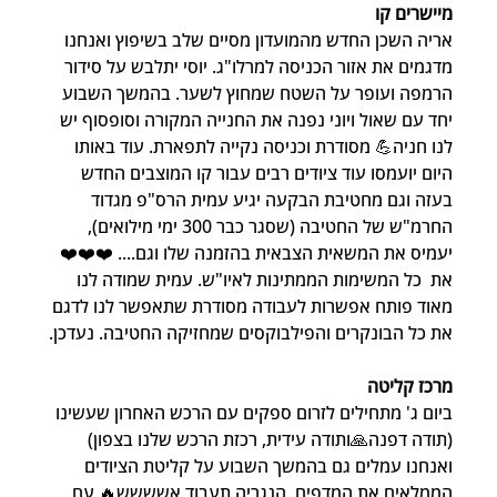
מיישרים קו
אריה השכן החדש מהמועדון מסיים שלב בשיפוץ ואנחנו 
מדגמים את אזור הכניסה למרלו"ג. יוסי יתלבש על סידור 
הרמפה ועופר על השטח שמחוץ לשער. בהמשך השבוע 
יחד עם שאול ויוני נפנה את החנייה המקורה וסופסוף יש 
לנו חניה💪 מסודרת וכניסה נקייה לתפארת. עוד באותו 
היום יועמסו עוד ציודים רבים עבור קו המוצבים החדש 
בעזה וגם מחטיבת הבקעה יגיע עמית הרס"פ מגדוד 
החרמ"ש של החטיבה (שסגר כבר 300 ימי מילואים), 
יעמיס את המשאית הצבאית בהזמנה שלו וגם.... ❤️❤️❤️ 
את  כל המשימות הממתינות לאיו"ש. עמית שמודה לנו 
מאוד פותח אפשרות לעבודה מסודרת שתאפשר לנו לדגם 
את כל הבונקרים והפילבוקסים שמחזיקה החטיבה. נעדכן.
מרכז קליטה
ביום ג' מתחילים לזרום ספקים עם הרכש האחרון שעשינו 
(תודה דפנה🙏ותודה עידית, רכזת הרכש שלנו בצפון) 
ואנחנו עמלים גם בהמשך השבוע על קליטת הציודים 
הממלאים את המדפים. הנגריה תעבוד אשששש🔥 עם 