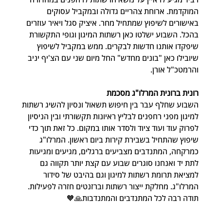
המוקדמת. ארוחת צהריים גדולה ובמקביל עסוקים 
באישורים לשיפוץ שמתחיל מחר. איציק סגל ויאיר עוזרים 
בהכל. השבוע ישלטו כאן רשתות המיגון וגופי התקשורת 
שיפקדו אותנו חדשות לבקרים. ממש במקביל לשיפוץ 
שיובילו כאן "בונים מחדש" החל מיום שני עם הצ'יף יניב 
והרמטכ"ל אורן. 
רונית ברונית המרלו"ג מסכמת
השבוע שחלף עבר בין חיפוש תשאול ונסיון להשיג רשתות 
למיגון מפני רחפנים לבליץ ראיונות תקשורתי ובין הניסיון 
לפרוק עוד ועוד ציוד ולסדר אותו במקום. כל זאת תוך כדי 
שיפוץ שהתחיל בשבירת קירות ביום ראשון. המרלו"ג 
כמרקחה, המתנדבים מצביעים ברגלים, מגיעים ומגיעות 
לתת יד ואנחנו סוגרים שבוע עם קצת יותר תקווה גם 
למציאת תרומת רשתות למיגון וגם בהיבט של סידור 
המרלו"ג. מחלקת ייצור רשתות וברזנטים חזרה לפעילות. 
תודה רבה לכל המתנדבים והמתנדבות🙏🧡