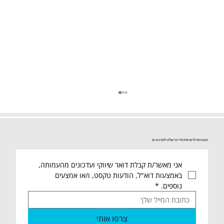
הצטרפו לרשימת הדיוור שלנו לעדכונים
אני מאשר/ת קבלת דואר שיווקי ועדכונים מהעמותה, 
באמצעות דוא"ל, הודעות טקסט, ו/או אמצעים 
נוספים.
*
23.07 שישי שלום אחיות ואחים🙋‍♂️ סיכום
צרפו אותי
שבועי מהמרלו"ג הארצי ו"החממה