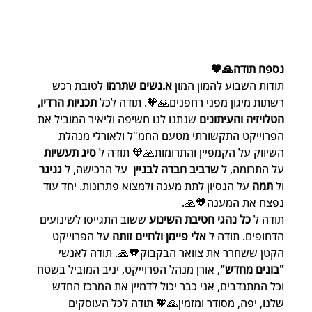
נספח תודה🙏🧡
תודות השבוע להמון המון 
א.נשים שתרמו
 לטובת רכש 
רשתות מיגון מפני רחפנים🙏🧡. תודה לכל 
תכניות הרדיו, 
הטלויזיה והעיתונים 
שנתנו לנו חשיפה וליאיר המוביל את 
הפרוייקט התקשורתי מטעם החמ"ל ולאורלי מנהלת 
השיווק על הקמפיין והתרומות🙏🧡 תודה ל 
סיג תעשיות
על התרומה, ל 
שרביב חברה לבניין 
 על הרכישה, ל 
גניגר
ול 
תמה 
על הנסיון לתת מענה ולמצוא פתרונות. יחד עוד 
נפצח את המענה🧡🙏. 
תודה ל 
כל נהגי חטיבת השינוע 
ששוב התגייסו לשינועים 
הדחופים. תודה ל 
אלי פיימן ולחיים זותה
 על הפרוייקט 
הקטן ששחרר את צוואר הבקבוק🧡🙏. תודה לאנשי 
"בונים מחדש"
, אורן מנהל הפרוייקט, יניב המוביל בשטח 
וכל המתנדבים, אני כבר יכול לדמיין את המרכז החדש 
שלנו, יפה, מסודר ומזמין🙏🧡 תודה לכל העוסקים 