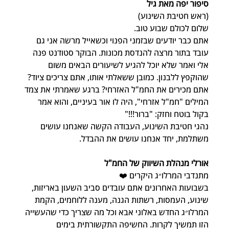
סיפור יפה מאת גיל
(ראש חטיבת השינוע)
שלום לכולם שבוע טוב.
אתם כבר יודעים שבזמני הפנוי וכשאייל מרשה אני גם 
עובד בתור מרצה להנדסת מכונות. הבוקר סטודנט פנה 
אלי ואמר שלא יוכל להגיע לשיעורים הבאים משום 
שהוקפץ ללבנון. כמובן ששאלתי אותו, אתם צריכים ציוד? 
אתם מכירים את החמ"ל האזרחי? ברגע שאמרתי את צמד 
המילים "חמ"ל אזרחי", היה לו אור בעיניים, והוא אמר 
בקול בוטח וחזק: "ברור!!!"
נהגי חטיבת השינוע, העבודה הקשה שאנחנו עושים 
משתלמת, יחד אנחנו עושים את ההבדל.
אורלי מנהלת השיווק של החמ"ל
מתנדבי המרלו״ג היקרים ❤️
בשבועות האחרונים אתם עובדים סביב השעון באריזות, 
שינוע, העמסות, רשתות הגנה, מענה ללוחמים, הקמת 
המרלו״ג החדש באלוני אבא וכל מה שצריך כדי שהעשייה 
הזו תמשיך לקרות. החשיפה התקשורתית בימים 