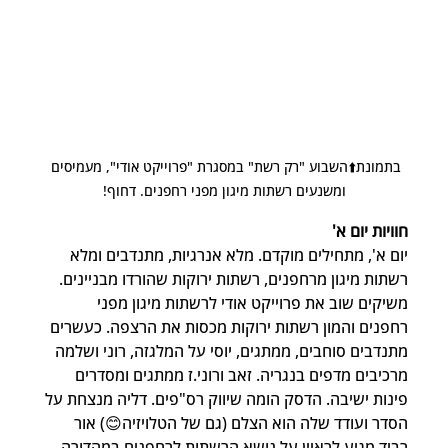
בתמונת⬆️השבוע "רק רשת" במסגרת "פרוייקט אודי", מעמיסים 
ומשנעים רשתות מיגון מפני רחפנים. דחוף!
חוויות יום א'
יום א', מתחילים מוקדם. מלא אנרגיות, מתנדבים ומלא 
רשתות מיגון מרחפנים, רשתות ירוקות שהורדו מבניינים. 
משיקים שוב את פרוייקט אודי לרשתות מיגון מפני 
רחפנים והמון רשתות ירוקות מכסות את הרצפה. כעשרים 
מתנדבים סוחבים, ממתגים, יוסי על המלגזה, רוני ושלמה 
מרכיבים מדפים בנגריה. זאב ורוני.ז ממתגים ומסדרים 
פינות ישיבה. הדסק הומה שיווק רס"פים. דליה מנצחת על 
הסדר ועודד שלה הוא הצלם (גם של הטלויזיה😊) אור 
רביד מגיע לראיין על נושא הרשתות לרחפנים במהדורה 