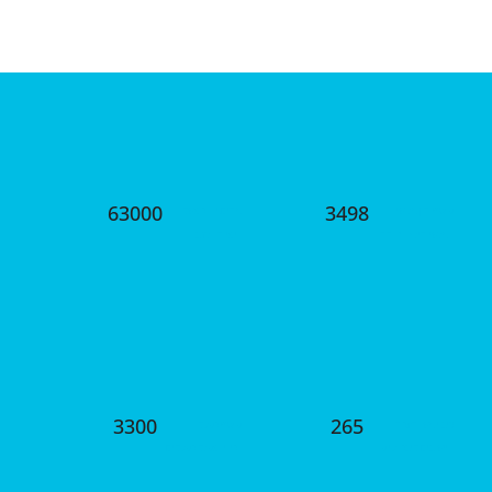
63000
3498
עוטף הון אנושי
אחים.יות למשק
אנשי חינוך ורווחה
ימי התנדבות
3300
265
כיבוי אש והצלה
עוטף לעסק
יישובים קיבלו סיוע
ליווי ומענק לעסקים