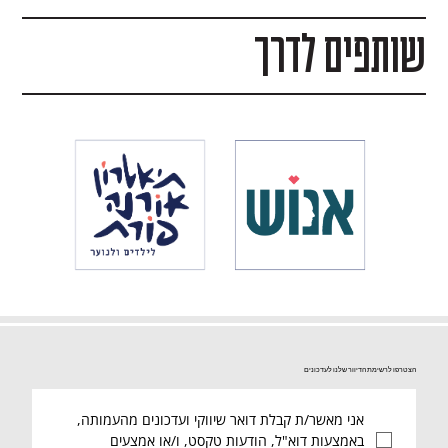
לשכת הכרמל מלווים אותנו מתחילת הדרך והולכים איתנו
שותפים לדרך
יד ביד בשותפות בעשייה, בתרומות כספיות וברכש
הרצל" "בגי
שהסתכמו במאות אלפי שקלים. השבוע קיבלנו את ייתרת
בתחילת השב
הכסף הנותר בחשבון העמותה בעת סגירתה, סך של
מפקד על צו
34אש"ח. אני מבקש להודות בשמי, בשם החמ"ל ובשם
ושלמה יסדר
חיילי וח
הצטרפו לרשימת הדיוור שלנו לעדכונים
אני מאשר/ת קבלת דואר שיווקי ועדכונים מהעמותה, 
באמצעות דוא"ל, הודעות טקסט, ו/או אמצעים 