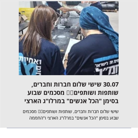
30.07 שישי שלום חברות וחברים,
07
שותפות ושותפים🙋‍♂️ מסכמים שבוע
סיכום ש
בסימן "הכל אנשים" במרלו"ג הארצי
ו"החממ
ו"החממה למעורבות אזרחית"
שישי שלום חברות וחברים, שותפות ושותפים🙋‍♂️ מסכמים
בתמונת⬆️הש
שבוע בסימן "הכל אנשים" במרלו"ג הארצי ו"החממה
שאתם עדיין
למעורבות אזרחית" שותפים אמיתיים הפעם אבקש להודות
בתחילת המל
בתודה מיוחדת במינה ולסגור פרק בחיי האופרציה שלנו.
הכבוד!"...
לשכת הכרמל בני ברית חיפה סוגרת את העמותה. חברי
בשיפוץ אך 