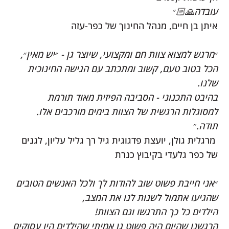
עובדה🙏🏻״
איתן בן חיים, מנהל החינוך של כפר-עזה
״מרגש למצוא צוות חם ומקצועי, שיוצר גן - ״יש מאין״,
הכל בטוב טעם, קשוב ומתכתב עם הגישה החינוכית
שלנו.
בהיבט התכנוני - הסביבה הפיזית מאוד תורמת
למסוגלות הרגשית של הצוות בימים מורכבים אלו.
תודה.״
מרגלית גולן, יועצת פדגוגית גיל רך גליל עליון, לגנים
של כפר גלעדי בקיבוץ כנרת
״אני חייבת פשוט שוב להודות לך ולכל האנשים הטובים
שהגיעו אתמול לשנות לנו את המצב,
הילדים כל כך התרגשו וגם הצוות!
הרגשנו שהיום היה פשוט גן אמיתי שהילדים היו עסוקים