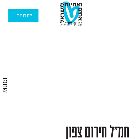
לתרומה
שתפו
חמ״ל חירום צפון