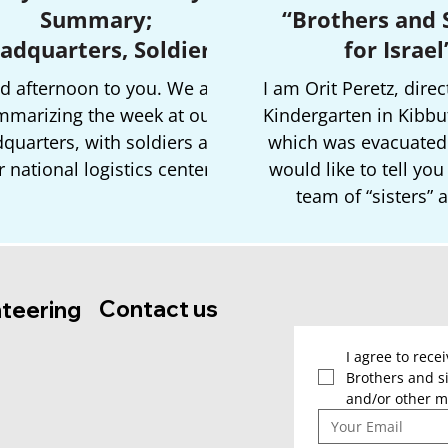
Summary;
“Brothers and 
adquarters, Soldiers
for Israel
and Logistic Center
d afternoon to you. We are
I am Orit Peretz, direc
mmarizing the week at our
Kindergarten in Kibbu
quarters, with soldiers and
which was evacuated
 national logistics center.
would like to tell yo
team of “sisters” 
incredible assista
provided in establi
kindergarten for the 
Kibbutz Mana
Contact us
nteering
I agree to rece
Brothers and si
and/or other m