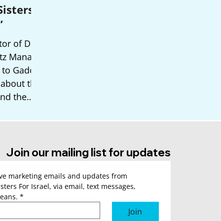
Sisters
”
tor of Dror
tz Manara,
 to Gadot,
u about the
and the
nce they
shing the
children of
ra.
Join our mailing list for updates
ive marketing emails and updates from 
sters For Israel, via email, text messages, 
eans.
*
Join