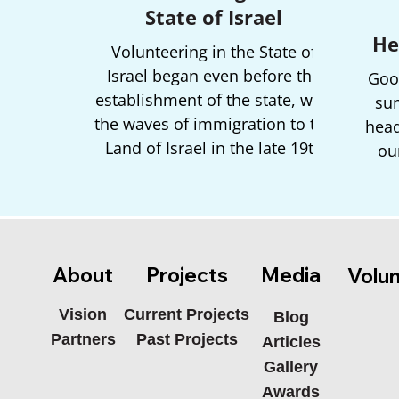
State of Israel
He
Volunteering in the State of
Israel began even before the
Goo
establishment of the state, with
su
the waves of immigration to the
head
Land of Israel in the late 19th
our
and early 20th centuries.
Media
About
Projects
Volu
Current Projects
Vision
Blog
Past Projects
Partners
Articles
Gallery
Awards