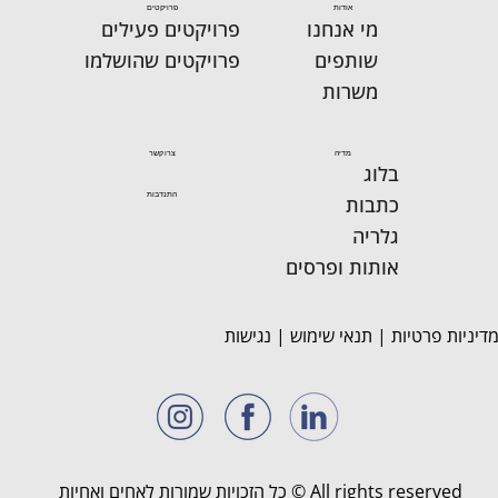
אודות
פרויקטים
יום א' והקן רוחש נמלים
מי אנחנו
פרויקטים פעילים
חרוצות, המון מתנדבים
שותפים
פרויקטים שהושלמו
ומתנדבות
משרות
מדיה
צרו קשר
בלוג
התנדבות
כתבות
גלריה
אותות ופרסים
דיניות פרטיות
|
תנאי שימוש
|
נגישות
All rights reserved © כל הזכויות שמורות לאחים ואחיות