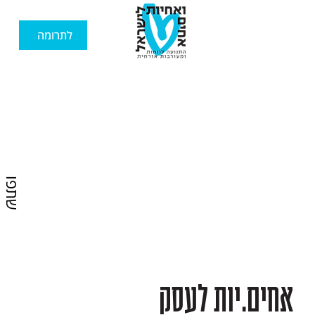
לתרומה
שתפו
אחים.יות לעסק