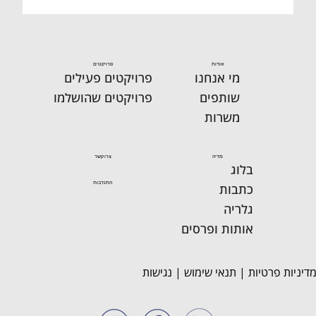
שלנו מקבלים בתחילת השבוע
צורה ואחד הופך למבצעי אחרי
שיאיר מפקד על צוות הסידור.
את חדר בגין תדגם אסנת
אודות
פרויקטים
סבוראי ושלמה יסדר את
מי אנחנו
פרויקטים פעילים
השולחנות. במקביל תמי על
שותפים
פרויקטים שהושלמו
החלונ
משרות
מדיה
צרו קשר
בלוג
התנדבות
כתבות
גלריה
אותות ופרסים
דיניות פרטיות
|
תנאי שימוש
|
נגישות